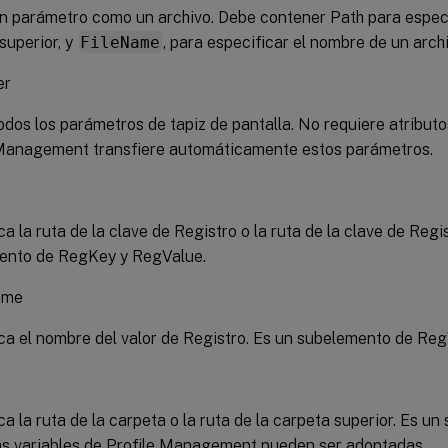
n parámetro como un archivo. Debe contener Path para especif
superior, y
FileName
, para especificar el nombre de un arch
er
odos los parámetros de tapiz de pantalla. No requiere atribut
 Management transfiere automáticamente estos parámetros.
ca la ruta de la clave de Registro o la ruta de la clave de Regis
ento de RegKey y RegValue.
ame
ca el nombre del valor de Registro. Es un subelemento de Reg
ca la ruta de la carpeta o la ruta de la carpeta superior. Es u
Las variables de Profile Management pueden ser adoptadas.