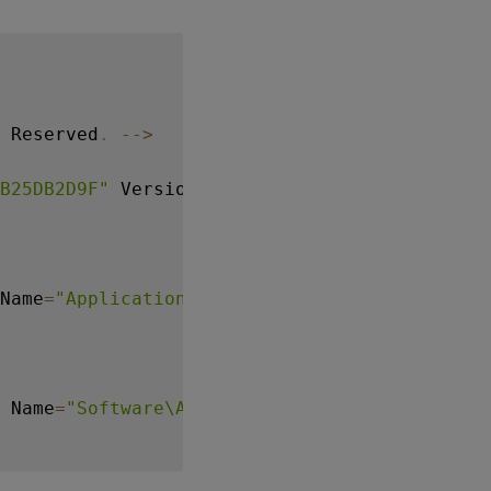
 Reserved
.
--
>
B25DB2D9F"
 Version
=
"4.0.0.0"
>
Name
=
"Application Settings"
>
 Name
=
"Software\Application\certain key"
>