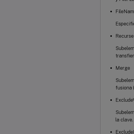
FileNa
Especifi
Recurse
Subeleme
transfie
Merge
Subeleme
fusiona 
Exclude
Subeleme
la clave.
Exclude