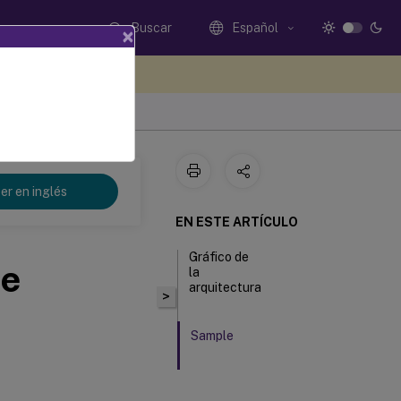
Buscar
Español
×
e sus comentarios aquí
er en inglés
EN ESTE ARTÍCULO
Gráfico de
de
la
arquitectura
>
Sample