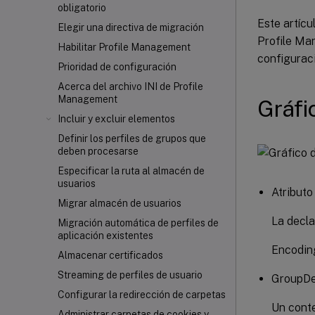
obligatorio
Este artícu
Elegir una directiva de migración
Profile Man
Habilitar Profile Management
configurac
Prioridad de configuración
Acerca del archivo INI de Profile
Management
Gráfi
Incluir y excluir elementos
Definir los perfiles de grupos que
deben procesarse
Especificar la ruta al almacén de
usuarios
Atributo
Migrar almacén de usuarios
La decla
Migración automática de perfiles de
aplicación existentes
Encodin
Almacenar certificados
Streaming de perfiles de usuario
GroupDef
Configurar la redirección de carpetas
Un cont
Administrar carpetas de cookies y