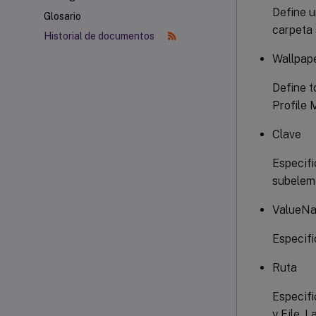
Define u
Glosario
carpeta 
Historial de documentos
Wallpap
Define t
Profile
Clave
Especifi
subelem
ValueN
Especifi
Ruta
Especifi
y File. 