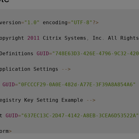
version
=
"1.0"
 encoding
=
"UTF-8"
?
>
opyright 
2011
 Citrix Systems
,
 Inc
.
 All Rights
Definitions 
GUID
=
"748E63D3-426E-4796-9C32-420
pplication Settings 
--
>
 
GUID
=
"0FCCCF29-0A0E-482d-A77E-3F39A8A854A6"
 
egistry Key Setting Example 
--
>
t 
GUID
=
"637EC13C-2D47-4142-A8EB-3CEA6D53522A"
orm
>