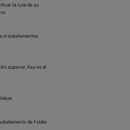
icar la ruta de su
ivo.
os ni subelementos.
tro superior. Key es el
Value.
n subelemento de Folder