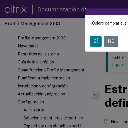
Documentación de productos
Profile Management 2103
¿Quiere cambiar al si
Este contenid
Profil
Profile Management 2103
SÍ
NO
Novedades
Requisitos del sistema
Este art
Guía de inicio rápido
legal)
Cómo funciona Profile Management
Planificar la implementación
Estr
Instalación y configuración
Actualización y migración
<
defi
Configuración
Administrar
Solucionar conflictos de perfiles
November
Especificar una plantilla o perfil