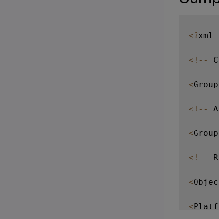
<
?
xml 
<
!
--
 C
<
Group
<
!
--
 A
<
Group
<
!
--
 R
<
Objec
<
Platf