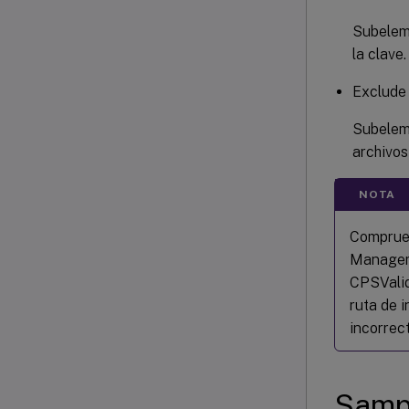
Subeleme
la clave.
Exclude
Subeleme
archivos
NOTA
Comprueb
Manageme
CPSValid
ruta de 
incorrec
Samp