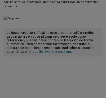
seguimiento de la ruta para identificar la configuración de migración
requerida.
La documentación oficial de este producto está en inglés.
Las versiones en otros idiomas se ofrecen solo como
referencia y pueden incluir contenido traducido de forma
automática. Para obtener más información, consulte la
cláusula de exención de responsabilidad sobre traducción
automática en
Cloud Software Group home
.