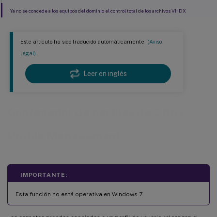
Ya no se concede a los equipos del dominio el control total de los archivos VHDX
Este artículo ha sido traducido automáticamente.
(Aviso
legal)
Leer en inglés
Contenedor de perfiles de Citrix
Profile Management
IMPORTANTE:
Esta función no está operativa en Windows 7.