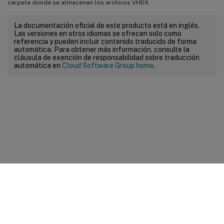
carpeta donde se almacenan los archivos VHDX.
La documentación oficial de este producto está en inglés.
Las versiones en otros idiomas se ofrecen solo como
referencia y pueden incluir contenido traducido de forma
automática. Para obtener más información, consulte la
cláusula de exención de responsabilidad sobre traducción
automática en
Cloud Software Group home
.