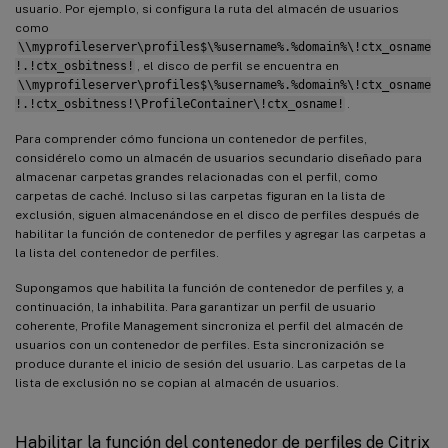
usuario. Por ejemplo, si configura la ruta del almacén de usuarios
como
\\myprofileserver\profiles$\%username%.%domain%\!ctx_osname
!.!ctx_osbitness!
, el disco de perfil se encuentra en
\\myprofileserver\profiles$\%username%.%domain%\!ctx_osname
!.!ctx_osbitness!\ProfileContainer\!ctx_osname!
.
Para comprender cómo funciona un contenedor de perfiles,
considérelo como un almacén de usuarios secundario diseñado para
almacenar carpetas grandes relacionadas con el perfil, como
carpetas de caché. Incluso si las carpetas figuran en la lista de
exclusión, siguen almacenándose en el disco de perfiles después de
habilitar la función de contenedor de perfiles y agregar las carpetas a
la lista del contenedor de perfiles.
Supongamos que habilita la función de contenedor de perfiles y, a
continuación, la inhabilita. Para garantizar un perfil de usuario
coherente, Profile Management sincroniza el perfil del almacén de
usuarios con un contenedor de perfiles. Esta sincronización se
produce durante el inicio de sesión del usuario. Las carpetas de la
lista de exclusión no se copian al almacén de usuarios.
Habilitar la función del contenedor de perfiles de Citrix