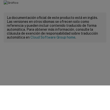
La documentación oficial de este producto está en inglés.
Las versiones en otros idiomas se ofrecen solo como
referencia y pueden incluir contenido traducido de forma
automática. Para obtener más información, consulte la
cláusula de exención de responsabilidad sobre traducción
automática en
Cloud Software Group home
.