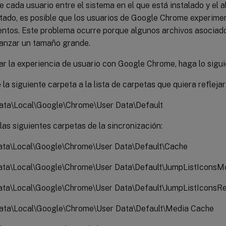
 cada usuario entre el sistema en el que está instalado y el 
ado, es posible que los usuarios de Google Chrome experiment
lentos. Este problema ocurre porque algunos archivos asocia
anzar un tamaño grande.
r la experiencia de usuario con Google Chrome, haga lo sigui
la siguiente carpeta a la lista de carpetas que quiera reflejar
ta\Local\Google\Chrome\User Data\Default
las siguientes carpetas de la sincronización:
ta\Local\Google\Chrome\User Data\Default\Cache
ta\Local\Google\Chrome\User Data\Default\JumpListIconsMo
ta\Local\Google\Chrome\User Data\Default\JumpListIconsR
ta\Local\Google\Chrome\User Data\Default\Media Cache