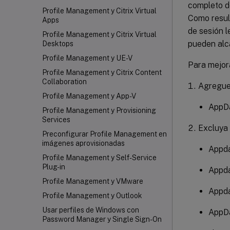
completo de
Profile Management y Citrix Virtual
Como result
Apps
de sesión 
Profile Management y Citrix Virtual
pueden alc
Desktops
Profile Management y UE-V
Para mejora
Profile Management y Citrix Content
Collaboration
Agregue 
Profile Management y App-V
AppDa
Profile Management y Provisioning
Services
Excluya 
Preconfigurar Profile Management en
imágenes aprovisionadas
Appda
Profile Management y Self-Service
Plug-in
Appda
Profile Management y VMware
Appda
Profile Management y Outlook
Usar perfiles de Windows con
AppDa
Password Manager y Single Sign-On