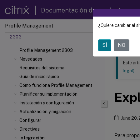
Documentación de productos
Profile Management
¿Quiere cambiar al si
Este contenid
2303
Profil
SÍ
NO
Profile Management 2303
Novedades
Este art
Requisitos del sistema
legal)
Guía de inicio rápido
Cómo funciona Profile Management
Exp
Planificar su implementación
Instalación y configuración
<
Actualización y migración
June 20,
Configurar
Directivas
Para propor
Integración