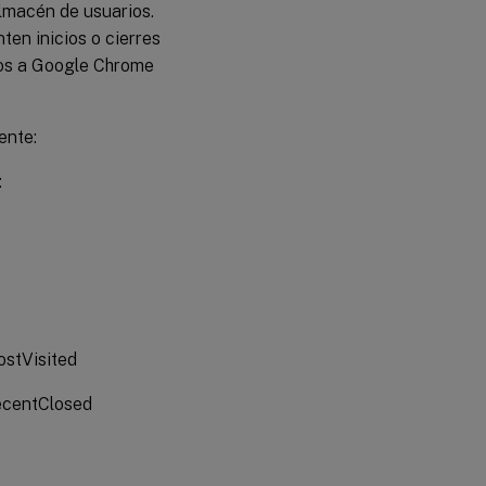
almacén de usuarios.
en inicios o cierres
dos a Google Chrome
ente:
:
stVisited
ecentClosed