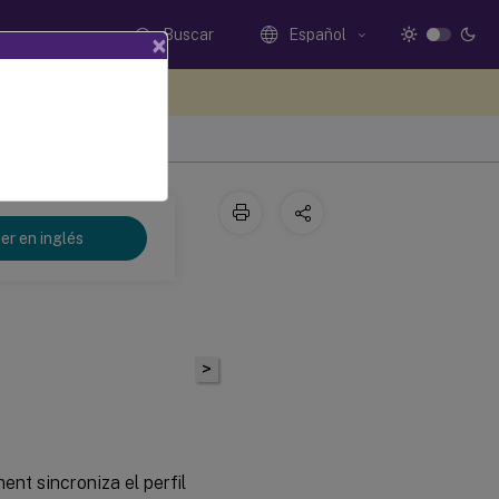
Buscar
Español
×
e sus comentarios aquí
er en inglés
>
nt sincroniza el perfil