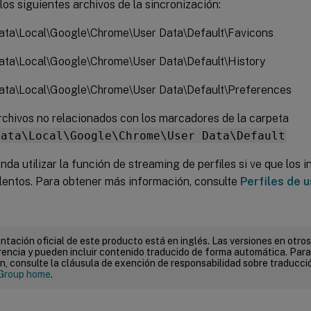
los siguientes archivos de la sincronización:
ta\Local\Google\Chrome\User Data\Default\Favicons
ta\Local\Google\Chrome\User Data\Default\History
ta\Local\Google\Chrome\User Data\Default\Preferences
rchivos no relacionados con los marcadores de la carpeta
Data\Local\Google\Chrome\User Data\Default
da utilizar la función de streaming de perfiles si ve que los in
 lentos. Para obtener más información, consulte
Perfiles de 
tación oficial de este producto está en inglés. Las versiones en otros
encia y pueden incluir contenido traducido de forma automática. Par
n, consulte la cláusula de exención de responsabilidad sobre traducc
Group home
.