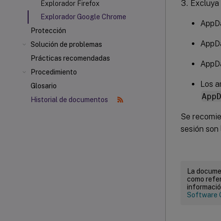
Excluya 
Explorador Firefox
Explorador Google Chrome
AppDa
Protección
AppDa
Solución de problemas
Prácticas recomendadas
AppDa
Procedimiento
Los a
Glosario
App
Historial de documentos
Se recomien
sesión son
La documen
como refer
informació
Software 