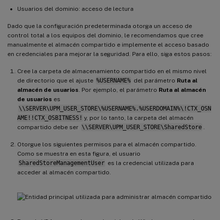
Usuarios del dominio: acceso de lectura
Dado que la configuración predeterminada otorga un acceso de
control total a los equipos del dominio, le recomendamos que cree
manualmente el almacén compartido e implemente el acceso basado
en credenciales para mejorar la seguridad. Para ello, siga estos pasos:
Cree la carpeta de almacenamiento compartido en el mismo nivel
de directorio que el ajuste
%USERNAME%
del parámetro
Ruta al
almacén de usuarios
. Por ejemplo, el parámetro
Ruta al almacén
de usuarios
es
\\SERVER\UPM_USER_STORE\%USERNAME%.%USERDOMAIN%\!CTX_OSN
AME!!CTX_OSBITNESS!
y, por lo tanto, la carpeta del almacén
compartido debe ser
\\SERVER\UPM_USER_STORE\SharedStore
.
Otorgue los siguientes permisos para el almacén compartido.
Como se muestra en esta figura, el usuario
SharedStoreManagementUser
es la credencial utilizada para
acceder al almacén compartido.