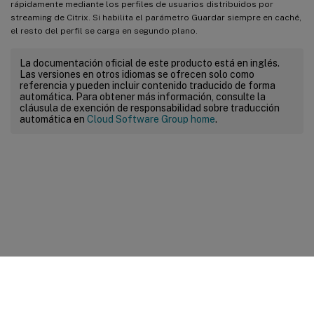
rápidamente mediante los perfiles de usuarios distribuidos por
streaming de Citrix. Si habilita el parámetro Guardar siempre en caché,
el resto del perfil se carga en segundo plano.
La documentación oficial de este producto está en inglés.
Las versiones en otros idiomas se ofrecen solo como
referencia y pueden incluir contenido traducido de forma
automática. Para obtener más información, consulte la
cláusula de exención de responsabilidad sobre traducción
automática en
Cloud Software Group home
.