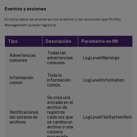
Eventos y acciones
En esta tabla se enumeran los eventos y las acciones que Profile
Management puede registrar.
Tipo
Descripción
Parámetro en INI
Todas las
Advertencias
advertencias
LogLevelWarnings
comunes
comunes.
Toda la
Información
información
LogLevelInformation
común
común.
Se crea una
entrada en el
archivo de
Notificaciones
registros
del sistema de
cada vez que
LogLevelFileSystemNotific
archivos
se cambia un
archivo o una
carpeta
procesada.