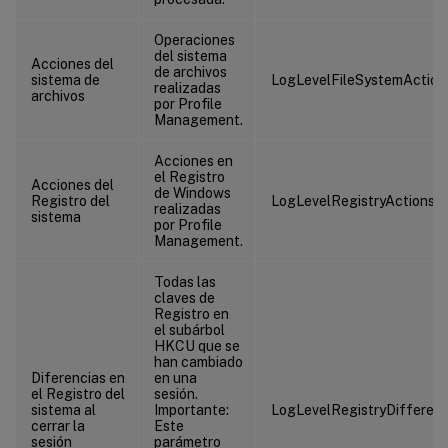
Operaciones
del sistema
Acciones del
de archivos
sistema de
LogLevelFileSystemAction
realizadas
archivos
por Profile
Management.
Acciones en
el Registro
Acciones del
de Windows
Registro del
LogLevelRegistryActions
realizadas
sistema
por Profile
Management.
Todas las
claves de
Registro en
el subárbol
HKCU que se
han cambiado
Diferencias en
en una
el Registro del
sesión.
sistema al
Importante:
LogLevelRegistryDifferen
cerrar la
Este
sesión
parámetro