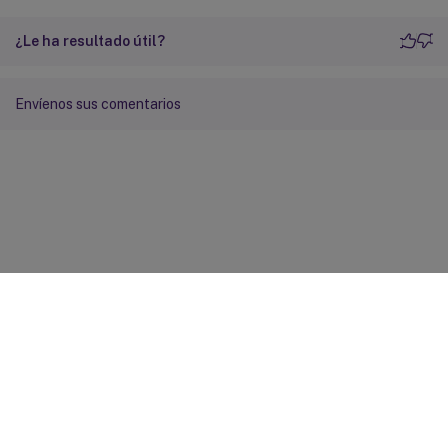
¿Le ha resultado útil?
Envíenos sus comentarios
Comentarios sobre el sitio
Sus opciones de privacidad
Condiciones legales y de
privacidad
Preferencias de cookies
docs.cloud.com
© 1999-
2026
Cloud Software Group, Inc. All rights reserved.