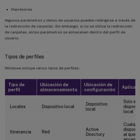
Impresoras
Algunos parámetros y datos de usuarios pueden redirigirse a través de
la redirección de carpetas. Sin embargo, si no se utiliza la redirección
de carpetas, estos parámetros se almacenan dentro del perfil de
usuario.
Tipos de perfiles
Windows incluye varios tipos de perfiles:
Tipo de
Ubicación de
Ubicación de
Aplicac
perfil
almacenamiento
configuración
Solo el
Dispositivo
Locales
Dispositivo local
disposit
local
local
Cualqui
Active
disposit
Itinerancia
Red
Directory
al que s
accede