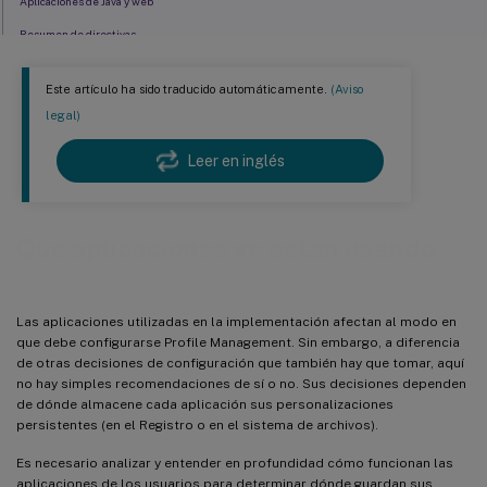
Aplicaciones de Java y web
Resumen de directivas
Procesamiento de caracteres comodín en nombres de archivos y carpetas
Este artículo ha sido traducido automáticamente.
(Aviso
Reglas de inclusión y exclusión
legal)
Nombres de carpetas en distintos idiomas dentro de los perfiles
Leer en inglés
Siguientes pasos
Qué aplicaciones se están usando
Las aplicaciones utilizadas en la implementación afectan al modo en
que debe configurarse Profile Management. Sin embargo, a diferencia
de otras decisiones de configuración que también hay que tomar, aquí
no hay simples recomendaciones de sí o no. Sus decisiones dependen
de dónde almacene cada aplicación sus personalizaciones
persistentes (en el Registro o en el sistema de archivos).
Es necesario analizar y entender en profundidad cómo funcionan las
aplicaciones de los usuarios para determinar dónde guardan sus