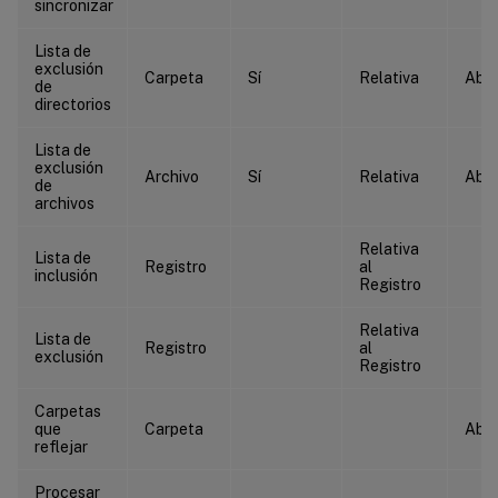
sincronizar
Lista de
exclusión
Carpeta
Sí
Relativa
Abso
de
directorios
Lista de
exclusión
Archivo
Sí
Relativa
Abso
de
archivos
Relativa
Lista de
Registro
al
inclusión
Registro
Relativa
Lista de
Registro
al
exclusión
Registro
Carpetas
que
Carpeta
Abso
reflejar
Procesar