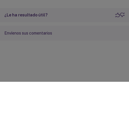
¿Le ha resultado útil?
Envíenos sus comentarios
Comentarios sobre el sitio
Sus opciones de privacidad
Condiciones legales y de
privacidad
Preferencias de cookies
docs.cloud.com