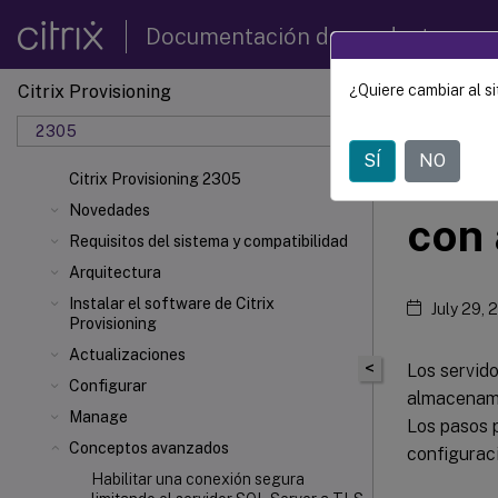
Documentación de productos
Citrix Provisioning
¿Quiere cambiar al si
Citrix 
2305
SÍ
NO
Conf
Citrix Provisioning 2305
Novedades
con
Requisitos del sistema y compatibilidad
Arquitectura
Instalar el software de Citrix
July 29, 
Provisioning
Actualizaciones
<
Los servido
Configurar
almacenami
Manage
Los pasos p
Conceptos avanzados
configurac
Habilitar una conexión segura