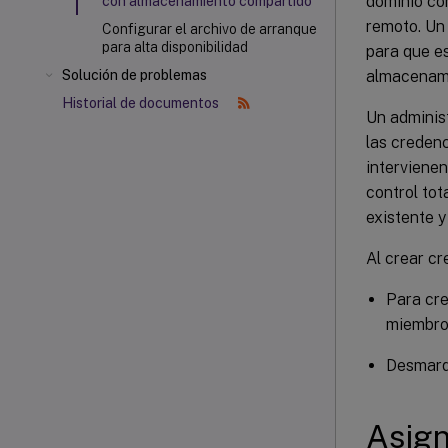
dominio co
con almacenamiento compartido
remoto. Un
Configurar el archivo de arranque
para alta disponibilidad
para que es
almacenami
Solución de problemas
Historial de documentos
Un administ
las credenc
intervienen
control tot
existente y
Al crear cr
Para cre
miembro 
Desmarqu
Asign