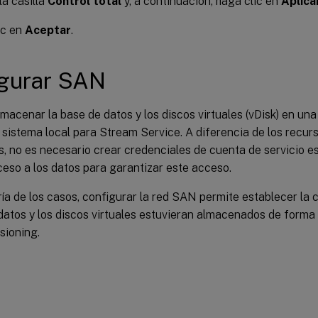
a casilla
Control total
y, a continuación, haga clic en
Aplica
ic en
Aceptar
.
igurar SAN
lmacenar la base de datos y los discos virtuales (vDisk) en una
sistema local para Stream Service. A diferencia de los recur
, no es necesario crear credenciales de cuenta de servicio e
eso a los datos para garantizar este acceso.
ía de los casos, configurar la red SAN permite establecer la 
datos y los discos virtuales estuvieran almacenados de forma l
isioning.