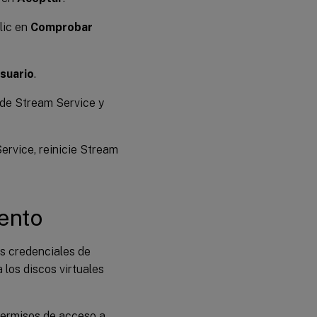
lic en
Comprobar
suario
.
 de Stream Service y
ervice, reinicie Stream
ento
as credenciales de
los discos virtuales
permisos de acceso a