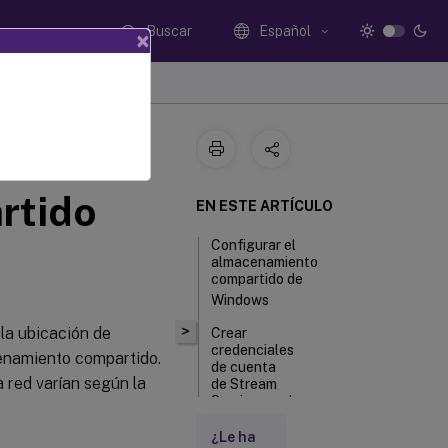
Buscar
Español
×
ibilidad
rtido
EN ESTE ARTÍCULO
Configurar el
almacenamiento
compartido de
Windows
>
 la ubicación de
Crear
credenciales
enamiento compartido.
de cuenta
 red varían según la
de Stream
Service en el
controlador
de dominio
¿Le ha