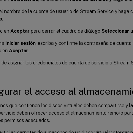
el nombre de la cuenta de usuario de Stream Service y haga c
s
.
ic en
Aceptar
para cerrar el cuadro de diálogo
Seleccionar u
cha
Iniciar sesión
, escriba y confirme la contraseña de cuenta
c en
Aceptar
.
de asignar las credenciales de cuenta de servicio a Stream S
gurar el acceso al almacenami
nes que contienen los discos virtuales deben compartirse y l
servicio deben ofrecer acceso al almacenamiento remoto para 
los permisos adecuados.
rtir las carpetas de almacenes de un disco virtual y otorgar 