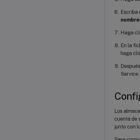
Escriba 
nombre
Haga cl
En la fi
haga cli
Después 
Service.
Confi
Los almace
cuenta de 
junto con 
Para compa