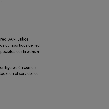
r
.
 red SAN, utilice
sos compartidos de red
speciales destinadas a
configuración como si
ocal en el servidor de