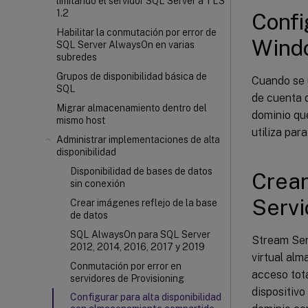
limitando el servidor SQL Server a TLS
1.2
Confi
Habilitar la conmutación por error de
Wind
SQL Server AlwaysOn en varias
subredes
Grupos de disponibilidad básica de
Cuando se 
SQL
de cuenta 
Migrar almacenamiento dentro del
dominio qu
mismo host
utiliza pa
Administrar implementaciones de alta
disponibilidad
Disponibilidad de bases de datos
Crear
sin conexión
Servi
Crear imágenes reflejo de la base
de datos
SQL AlwaysOn para SQL Server
Stream Ser
2012, 2014, 2016, 2017 y 2019
virtual alm
Conmutación por error en
acceso tota
servidores de Provisioning
dispositivo
Configurar para alta disponibilidad