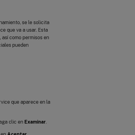
amiento, se le solicita
ce que va a usar. Esta
, así como permisos en
ciales pueden
rvice que aparece en la
haga clic en
Examinar
.
c en
Aceptar
.