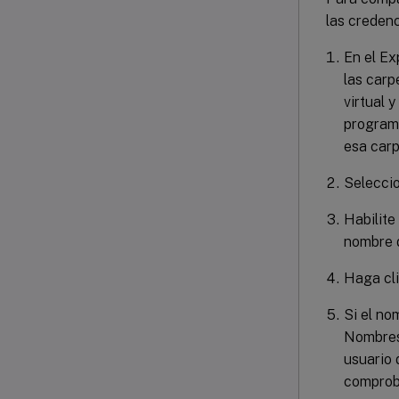
las credenc
En el Ex
las carp
virtual 
programa
esa carp
Selecci
Habilite
nombre d
Haga cl
Si el no
Nombres 
usuario 
comprob