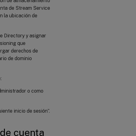
ción de almacenamiento
uenta de Stream Service
n la ubicación de
e Directory y asignar
isioning que
torgar derechos de
ario de dominio
:
administrador o como
ente inicio de sesión”.
 de cuenta