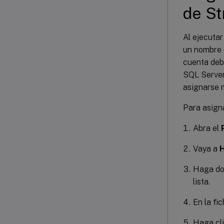
de St
Al ejecutar
un nombre 
cuenta deb
SQL Server 
asignarse 
Para asign
Abra el
Vaya a
H
Haga dob
lista.
En la fi
Haga cl