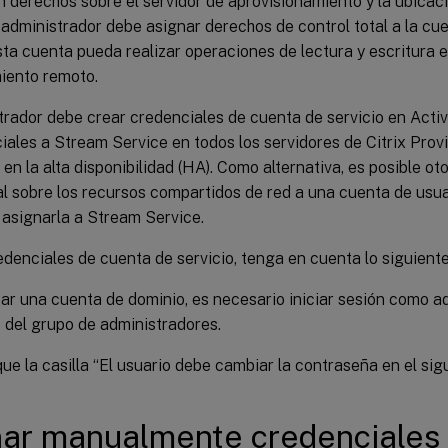
n derechos sobre el servidor de aprovisionamiento y la ubica
 administrador debe asignar derechos de control total a la c
ta cuenta pueda realizar operaciones de lectura y escritura e
ento remoto.
rador debe crear credenciales de cuenta de servicio en Activ
iales a Stream Service en todos los servidores de Citrix Prov
 en la alta disponibilidad (HA). Como alternativa, es posible o
al sobre los recursos compartidos de red a una cuenta de usu
 asignarla a Stream Service.
edenciales de cuenta de servicio, tenga en cuenta lo siguiente
ar una cuenta de dominio, es necesario iniciar sesión como 
del grupo de administradores.
e la casilla “El usuario debe cambiar la contraseña en el sigui
ar manualmente credenciales