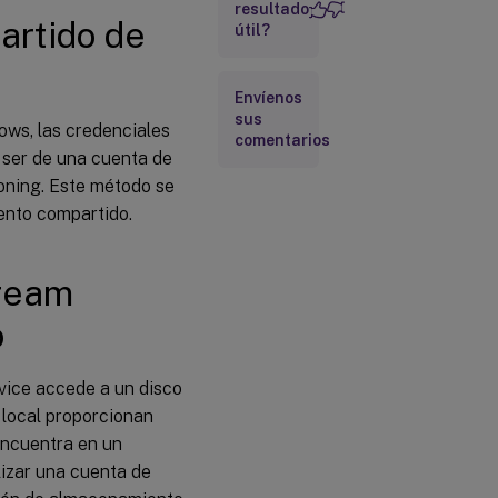
resultado
artido de
útil?
Asignar
manualmente
credenciales
Envíenos
de cuenta de
sus
Stream
ws, las credenciales
comentarios
Service
 ser de una cuenta de
Configurar el
ioning. Este método se
acceso al
ento compartido.
almacenamiento
Configurar
tream
SAN
o
vice accede a un disco
o local proporcionan
 encuentra en un
lizar una cuenta de