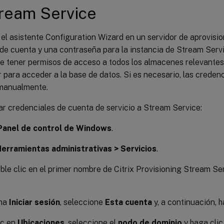
ream Service
 el asistente Configuration Wizard en un servidor de aprovision
de cuenta y una contraseña para la instancia de Stream Servi
e tener permisos de acceso a todos los almacenes relevantes
para acceder a la base de datos. Si es necesario, las creden
manualmente.
ar credenciales de cuenta de servicio a Stream Service:
Panel de control de Windows
.
erramientas administrativas > Servicios
.
le clic en el primer nombre de Citrix Provisioning Stream Se
cha
Iniciar sesión
, seleccione
Esta cuenta
y, a continuación, 
ic en
Ubicaciones
, seleccione el
nodo de dominio
y haga cli