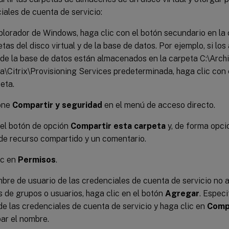
iales de cuenta de servicio:
plorador de Windows, haga clic con el botón secundario en la
etas del disco virtual y de la base de datos. Por ejemplo, si los
y de la base de datos están almacenados en la carpeta C:\Arch
\Citrix\Provisioning Services predeterminada, haga clic con 
eta.
one
Compartir y seguridad
en el menú de acceso directo.
 el botón de opción
Compartir esta carpeta
y, de forma opci
e recurso compartido y un comentario.
ic en
Permisos
.
mbre de usuario de las credenciales de cuenta de servicio no a
de grupos o usuarios, haga clic en el botón
Agregar
. Espec
de las credenciales de cuenta de servicio y haga clic en
Comp
ar el nombre.