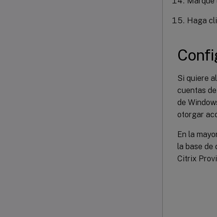
Marque l
Haga cl
Conf
Si quiere a
cuentas de 
de Windows
otorgar acc
En la mayor
la base de 
Citrix Prov