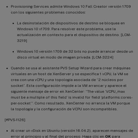
Provisioning Services admite Windows 10 Fall Creator versión 1709
con los siguientes problemas conocidos:
La desinstalación de dispositivos de destino se bloquea en
Windows 10 v1709. Para resolver este problema, use la
actualización en contexto para el dispositivo de destino. [LCM-
3219]
Windows 10 versión 1709 de 32 bits no puede arrancar desde un
disco virtual en modo de imagen privada. [LCM-3224]
Cuando se usa al asistente PVS Setup Wizard para crear máquinas
virtuales en un host de XenServer y se especifica 1 vCPU, la VM se
crea con una vCPU y una topología asociada de “2 núcleos por
socket”. Esta configuración impide a la VM arrancar y aparece el
siguiente mensaje de error en XenCenter: “The value ‘VCPU_max
must be a multiple of this field’ is invalid for field ‘platforms:cores-
per-socket’”. Como resultado, XenCenter no arranca la VM porque
la topología y la configuración de VCPU son incompatibles.
[#PVS-1126]
Al crear un vDisk en Ubuntu (versión 16.04.2), aparecen mensajes de
error al principio y al final del proceso. Haga clic en
OK
para