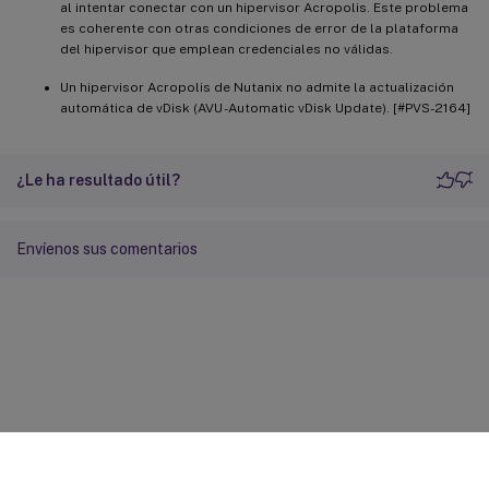
al intentar conectar con un hipervisor Acropolis. Este problema
es coherente con otras condiciones de error de la plataforma
del hipervisor que emplean credenciales no válidas.
Un hipervisor Acropolis de Nutanix no admite la actualización
automática de vDisk (AVU -Automatic vDisk Update). [#PVS-2164]
¿Le ha resultado útil?
Envíenos sus comentarios