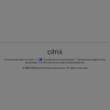
Comentarios sobre el sitio
Sus opciones de privacidad
Condiciones legales y de
privacidad
Preferencias de cookies
docs.cloud.com
© 1999-
2026
Cloud Software Group, Inc. All rights reserved.