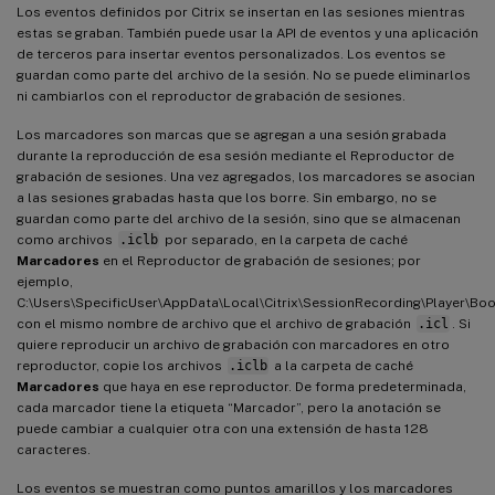
Los eventos definidos por Citrix se insertan en las sesiones mientras
estas se graban. También puede usar la API de eventos y una aplicación
de terceros para insertar eventos personalizados. Los eventos se
guardan como parte del archivo de la sesión. No se puede eliminarlos
ni cambiarlos con el reproductor de grabación de sesiones.
Los marcadores son marcas que se agregan a una sesión grabada
durante la reproducción de esa sesión mediante el Reproductor de
grabación de sesiones. Una vez agregados, los marcadores se asocian
a las sesiones grabadas hasta que los borre. Sin embargo, no se
guardan como parte del archivo de la sesión, sino que se almacenan
como archivos
.iclb
por separado, en la carpeta de caché
Marcadores
en el Reproductor de grabación de sesiones; por
ejemplo,
C:\Users\SpecificUser\AppData\Local\Citrix\SessionRecording\Player\Bo
con el mismo nombre de archivo que el archivo de grabación
.icl
. Si
quiere reproducir un archivo de grabación con marcadores en otro
reproductor, copie los archivos
.iclb
a la carpeta de caché
Marcadores
que haya en ese reproductor. De forma predeterminada,
cada marcador tiene la etiqueta “Marcador”, pero la anotación se
puede cambiar a cualquier otra con una extensión de hasta 128
caracteres.
Los eventos se muestran como puntos amarillos y los marcadores