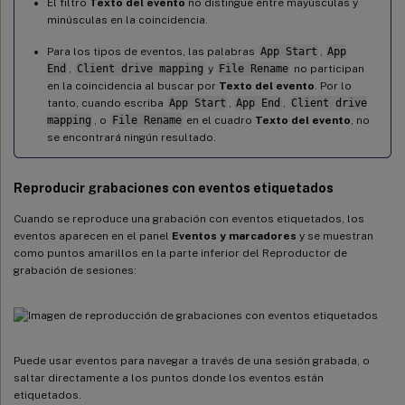
El filtro
Texto del evento
no distingue entre mayúsculas y
minúsculas en la coincidencia.
Para los tipos de eventos, las palabras
App Start
,
App
End
,
Client drive mapping
y
File Rename
no participan
en la coincidencia al buscar por
Texto del evento
. Por lo
tanto, cuando escriba
App Start
,
App End
,
Client drive
mapping
, o
File Rename
en el cuadro
Texto del evento
, no
se encontrará ningún resultado.
Reproducir grabaciones con eventos etiquetados
Cuando se reproduce una grabación con eventos etiquetados, los
eventos aparecen en el panel
Eventos y marcadores
y se muestran
como puntos amarillos en la parte inferior del Reproductor de
grabación de sesiones:
Puede usar eventos para navegar a través de una sesión grabada, o
saltar directamente a los puntos donde los eventos están
etiquetados.