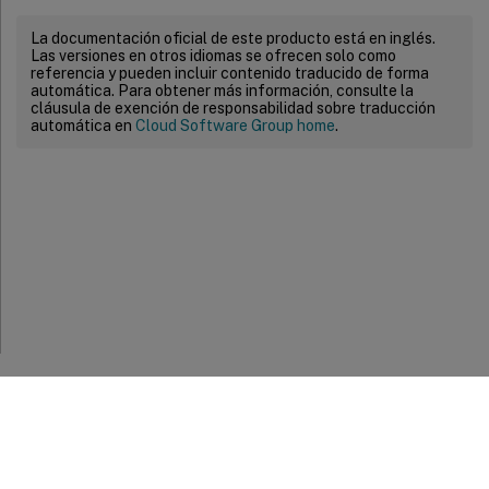
La documentación oficial de este producto está en inglés.
Las versiones en otros idiomas se ofrecen solo como
referencia y pueden incluir contenido traducido de forma
automática. Para obtener más información, consulte la
cláusula de exención de responsabilidad sobre traducción
automática en
Cloud Software Group home
.
Comentarios sobre el sitio
Sus opciones de privacidad
Condiciones legales y de