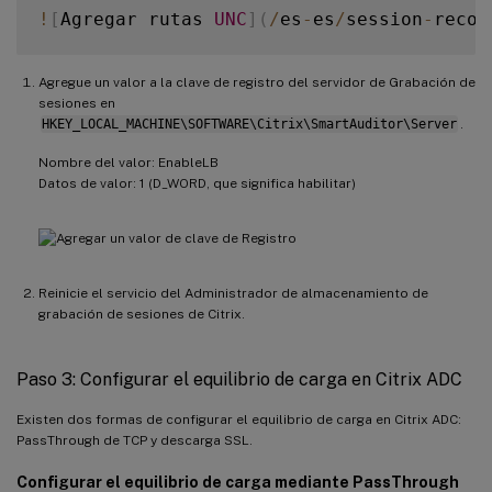
!
[
Agregar rutas 
UNC
]
(
/
es
-
es
/
session
-
recor
Agregue un valor a la clave de registro del servidor de Grabación de
sesiones en
HKEY_LOCAL_MACHINE\SOFTWARE\Citrix\SmartAuditor\Server
.
Nombre del valor: EnableLB
Datos de valor: 1 (D_WORD, que significa habilitar)
Reinicie el servicio del Administrador de almacenamiento de
grabación de sesiones de Citrix.
Paso 3: Configurar el equilibrio de carga en Citrix ADC
Existen dos formas de configurar el equilibrio de carga en Citrix ADC:
PassThrough de TCP y descarga SSL.
Configurar el equilibrio de carga mediante PassThrough