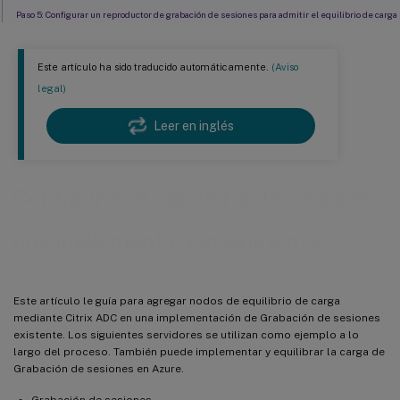
Paso 5: Configurar un reproductor de grabación de sesiones para admitir el equilibrio de carga
Paso 6: Comprobar si el equilibrio de carga funciona con el servidor de Grabación de sesiones
configurado
Este artículo ha sido traducido automáticamente.
(Aviso
legal)
Paso 7: Agregar otros servidores de grabación de sesiones
Solucionar problemas
Leer en inglés
Configurar el equilibrio de carga en
una implementación existente
Este artículo le guía para agregar nodos de equilibrio de carga
mediante Citrix ADC en una implementación de Grabación de sesiones
existente. Los siguientes servidores se utilizan como ejemplo a lo
largo del proceso. También puede implementar y equilibrar la carga de
Grabación de sesiones en Azure.
Grabación de sesiones