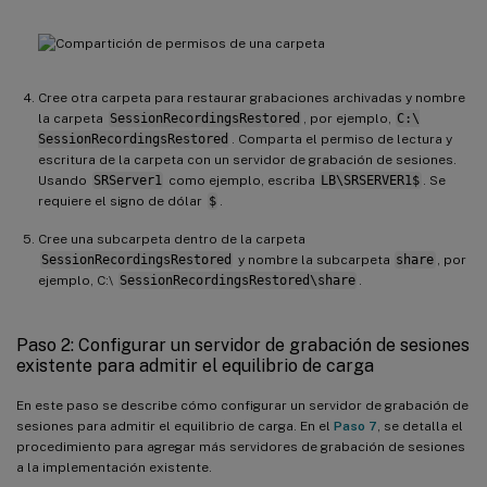
Cree otra carpeta para restaurar grabaciones archivadas y nombre
la carpeta
SessionRecordingsRestored
, por ejemplo,
C:\
SessionRecordingsRestored
. Comparta el permiso de lectura y
escritura de la carpeta con un servidor de grabación de sesiones.
Usando
SRServer1
como ejemplo, escriba
LB\SRSERVER1$
. Se
requiere el signo de dólar
$
.
Cree una subcarpeta dentro de la carpeta
SessionRecordingsRestored
y nombre la subcarpeta
share
, por
ejemplo, C:\
SessionRecordingsRestored\share
.
Paso 2: Configurar un servidor de grabación de sesiones
existente para admitir el equilibrio de carga
En este paso se describe cómo configurar un servidor de grabación de
sesiones para admitir el equilibrio de carga. En el
Paso 7
, se detalla el
procedimiento para agregar más servidores de grabación de sesiones
a la implementación existente.