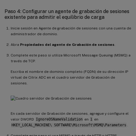
Paso 4: Configurar un agente de grabación de sesiones
existente para admitir el equilibrio de carga
Inicie sesión en Agente de grabación de sesiones con una cuenta de
administrador de dominio.
Abra
Propiedades del agente de Grabación de sesiones
.
Complete este paso si utiliza Microsoft Message Queuing (MSMQ) a
través de TCP.
Escriba el nombre de dominio completo (FQDN) de su dirección IP
virtual de Citrix ADC en el cuadro servidor de Grabación de
sesiones.
En cada servidor de Grabación de sesiones, agregue y configure el
valor DWORD
IgnoreOSNameValidation
en
1
en
HKEY_LOCAL_MACHINE\ SOFTWARE\Microsoft\MSMQ\Parameters
.
Complete este paso si usa MSMQ a través de HTTP o HTTPS.