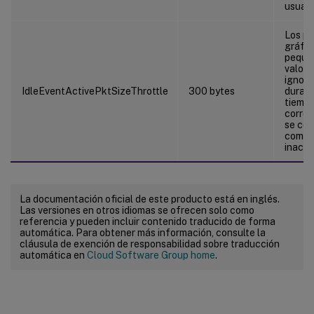
usuari
Los p
gráfic
pequeñ
valor 
ignora
IdleEventActivePktSizeThrottle
300 bytes
duraci
tiemp
corre
se con
como 
inacti
La documentación oficial de este producto está en inglés.
Las versiones en otros idiomas se ofrecen solo como
referencia y pueden incluir contenido traducido de forma
automática. Para obtener más información, consulte la
cláusula de exención de responsabilidad sobre traducción
automática en
Cloud Software Group home
.