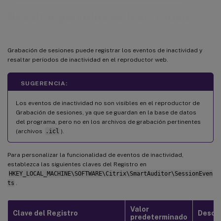
Resaltar períodos de inactividad
Grabación de sesiones puede registrar los eventos de inactividad y
resaltar períodos de inactividad en el reproductor web.
SUGERENCIA:
Los eventos de inactividad no son visibles en el reproductor de
Grabación de sesiones, ya que se guardan en la base de datos
del programa, pero no en los archivos de grabación pertinentes
(archivos
.icl
).
Para personalizar la funcionalidad de eventos de inactividad,
establezca las siguientes claves del Registro en
HKEY_LOCAL_MACHINE\SOFTWARE\Citrix\SmartAuditor\SessionEven
ts
.
Valor
Clave del Registro
Descri
predeterminado