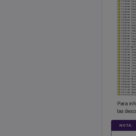
Para inf
las desc
NOTA: