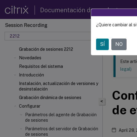
Documentación de productos
Session Recording
¿Quiere cambiar al si
Este contenid
2212
Grabac
SÍ
NO
Grabación de sesiones 2212
Novedades
Este art
Requisitos del sistema
legal)
Introducción
Instalación, actualización de versiones y
desinstalación
Conf
Grabación dinámica de sesiones
<
de e
Configurar
Parámetros del agente de Grabación
de sesiones
Parámetros del servidor de Grabación
April 28,
de sesiones