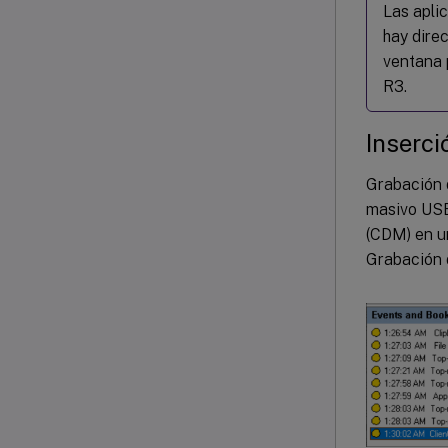
Las apli
hay dire
ventana 
R3.
Inserci
Grabación 
masivo USB
(CDM) en u
Grabación d