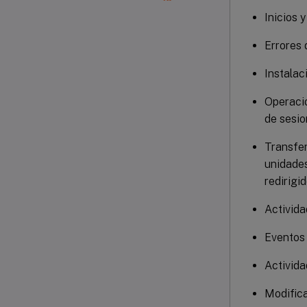
Inicios 
Errores 
Instalac
Operacio
de sesi
Transfer
unidades
redirigid
Activida
Eventos 
Activida
Modific