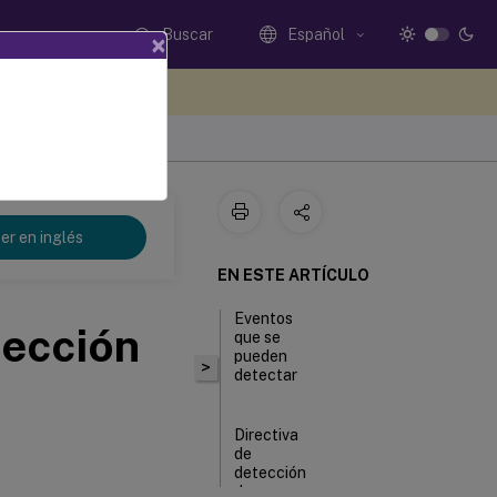
Buscar
Español
×
e sus comentarios aquí
er en inglés
EN ESTE ARTÍCULO
Eventos
tección
que se
pueden
>
detectar
Directiva
de
detección
de