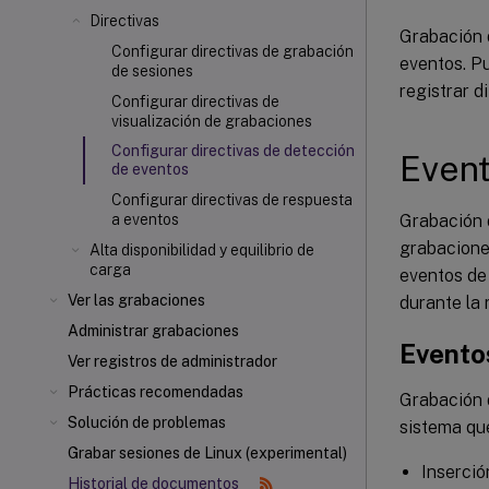
Directivas
Grabación d
Configurar directivas de grabación
eventos. Pu
de sesiones
registrar d
Configurar directivas de
visualización de grabaciones
Configurar directivas de detección
Event
de eventos
Configurar directivas de respuesta
Grabación d
a eventos
grabacione
Alta disponibilidad y equilibrio de
carga
eventos de
Ver las grabaciones
durante la 
Administrar grabaciones
Eventos
Ver registros de administrador
Prácticas recomendadas
Grabación d
Solución de problemas
sistema qu
Grabar sesiones de Linux (experimental)
Inserci
Historial de documentos