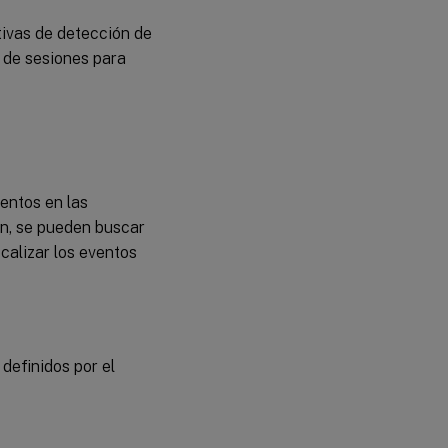
eventos
definida
tivas de detección de
por el
n de sesiones para
sistema
Crear una
directiva de
detección de
eventos
personalizada
entos en las
ón, se pueden buscar
Compatibilidad
calizar los eventos
con
configuraciones
del Registro
definidos por el