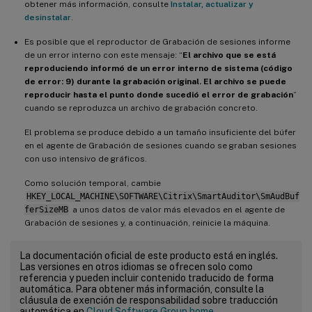
obtener más información, consulte
Instalar, actualizar y
desinstalar
.
Es posible que el reproductor de Grabación de sesiones informe
de un error interno con este mensaje: “
El archivo que se está
reproduciendo informó de un error interno de sistema (código
de error: 9) durante la grabación original. El archivo se puede
reproducir hasta el punto donde sucedió el error de grabación
”
cuando se reproduzca un archivo de grabación concreto.
El problema se produce debido a un tamaño insuficiente del búfer
en el agente de Grabación de sesiones cuando se graban sesiones
con uso intensivo de gráficos.
Como solución temporal, cambie
HKEY_LOCAL_MACHINE\SOFTWARE\Citrix\SmartAuditor\SmAudBuf
ferSizeMB
a unos datos de valor más elevados en el agente de
Grabación de sesiones y, a continuación, reinicie la máquina.
La documentación oficial de este producto está en inglés.
Las versiones en otros idiomas se ofrecen solo como
referencia y pueden incluir contenido traducido de forma
automática. Para obtener más información, consulte la
cláusula de exención de responsabilidad sobre traducción
automática en
Cloud Software Group home
.