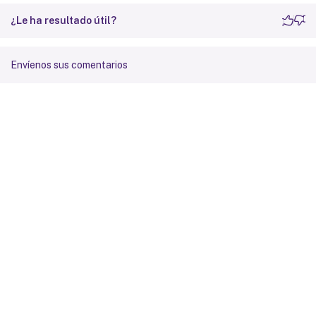
¿Le ha resultado útil?
Envíenos sus comentarios
Comentarios sobre el sitio
Sus opciones de privacidad
Condiciones legales y de
privacidad
Preferencias de cookies
docs.cloud.com
© 1999-
2026
Cloud Software Group, Inc. All rights reserved.