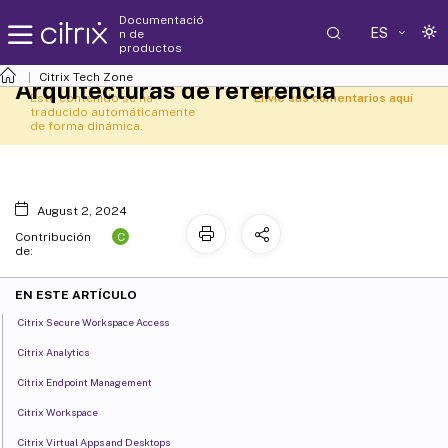
Documentació
ES
n de
productos
Citrix Tech Zone
Arquitecturas de referencia
Este contenido se ha
Envíe sus comentarios aquí
traducido automáticamente
de forma dinámica.
August 2, 2024
C
Contribución
de:
EN ESTE ARTÍCULO
Citrix Secure Workspace Access
Citrix Analytics
Citrix Endpoint Management
Citrix Workspace
Citrix Virtual Apps and Desktops