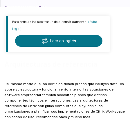
Proveedores de servicios Citrix
Citrix Content Collaboration
Este artículo ha sido traducido automáticamente.
(Aviso
Citrix Virtual Apps and Desktops Standard para Azure
legal)
Citrix Networking
Leer en inglés
Google Cloud Platform
Seguridad
Contenido de terceros
Arquitecturas de referencia
Del mismo modo que los edificios tienen planos que incluyen detalles
sobre su estructura y funcionamiento interno, las soluciones de
software empresarial también necesitan planes que definan
componentes técnicos e interacciones. Las arquitecturas de
referencia de Citrix son guías completas que ayudan a las
organizaciones a planificar sus implementaciones de Citrix Workspace
con casos de uso, recomendaciones y mucho más.