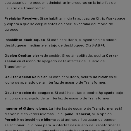
Los usuarios no pueden administrar impresoras en la interfaz de
usuario de Transformer.
Preiniciar Receiver
. Si se habilita, inicia la aplicación Citrix Workspace
y espera a que se cargue antes de abrir la ventana del modo de
quiosco.
Inhabilitar desbloqueo
. Si está habilitado, el agente no se puede
desbloquear mediante el atajo de desbloqueo
Ctrl+Alt+U
.
Opción Ocultar cierre
de sesión. Si está habilitado, oculta
Cerrar
sesión
en el icono de apagado de la interfaz de usuario de
Transformer.
Ocultar opción Reiniciar
. Si está habilitado, oculta
Reiniciar
en el
icono de apagado de la interfaz de usuario de Transformer.
Ocultar opción de apagado
. Si está habilitado, oculta
Apagado
bajo
el icono de apagado de la interfaz de usuario de Transformer.
Ignorar el último idioma
. La interfaz de usuario de Transformer está
disponible en varios idiomas. En el
panel General
, si la opción
Permitir selección de idioma
está activada, los usuarios pueden
seleccionar un idioma para la interfaz de usuario de Transformer. El
agente recuerda el idioma seleccionado hasta que esta opción esté