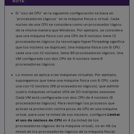
NOTA:
El “uso de CPU” en la siguiente configuración se basa en
“procesadores lógicos” en la máquina física o virtual. Cada
núcleo de una CPU se considera como un procesador lógico,
de la misma manera que Windows. Por ejemplo, se considera
que una máquina física con una CPU de 6 núcleos tiene 12
procesadores lógicos (la tecnología Hyper-Threading significa
que los núcleos se duplican). Una máquina física con 8 CPU,
cada una con 12 núcleos, tiene 96 procesadores lógicos. Una
VM configurada con dos CPU de 4 núcleos tiene 8
procesadores lógicos.
Lo mismo se aplica a las máquinas virtuales. Por ejemplo,
supongamos que tiene una máquina física con 8 CPU, cada
una con 12 núcleos (96 procesadores lógicos), que admite
cuatro máquinas virtuales VDA de SO múltiples sesiones.
Cada VM está configurada con dos CPU de 4 núcleos (8
procesadores lógicos). Para restringir los procesos que
activan la protección contra picos de CPU en una máquina
virtual, para usar la mitad de sus núcleos, configure
Limitar
el uso de núcleos de CPU
en 4 (la mitad de los
procesadores lógicos de la máquina virtual), no en 48 (la
mitad de los procesadores lógicos de la máquina física).