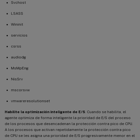
Svchost
LSASS
Wininit
servicios
csrss
audiodg
MsMpEng
NisSrv
mscorsvw
vmwareresolutionset
Habilite la optimización inteligente de E/S
. Cuando se habilita, el
agente optimiza de forma inteligente la prioridad de E/S del proceso
de los procesos que desencadenan la protección contra pico de CPU.
A los procesos que activan repetidamente la protección contra pico
de CPU se les asigna una prioridad de E/S progresivamente menor en el