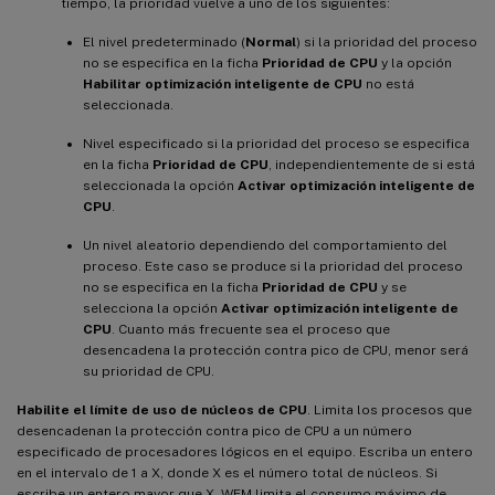
tiempo, la prioridad vuelve a uno de los siguientes:
El nivel predeterminado (
Normal
) si la prioridad del proceso
no se especifica en la ficha
Prioridad de CPU
y la opción
Habilitar optimización inteligente de CPU
no está
seleccionada.
Nivel especificado si la prioridad del proceso se especifica
en la ficha
Prioridad de CPU
, independientemente de si está
seleccionada la opción
Activar optimización inteligente de
CPU
.
Un nivel aleatorio dependiendo del comportamiento del
proceso. Este caso se produce si la prioridad del proceso
no se especifica en la ficha
Prioridad de CPU
y se
selecciona la opción
Activar optimización inteligente de
CPU
. Cuanto más frecuente sea el proceso que
desencadena la protección contra pico de CPU, menor será
su prioridad de CPU.
Habilite el límite de uso de núcleos de CPU
. Limita los procesos que
desencadenan la protección contra pico de CPU a un número
especificado de procesadores lógicos en el equipo. Escriba un entero
en el intervalo de 1 a X, donde X es el número total de núcleos. Si
escribe un entero mayor que X, WEM limita el consumo máximo de