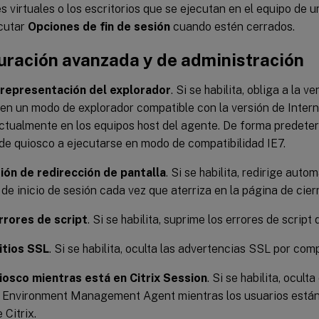
s virtuales o los escritorios que se ejecutan en el equipo de 
ecutar
Opciones de fin de sesión
cuando estén cerrados.
uración avanzada y de administración
 representación del explorador
. Si se habilita, obliga a la 
en un modo de explorador compatible con la versión de Interne
ctualmente en los equipos host del agente. De forma predeter
de quiosco a ejecutarse en modo de compatibilidad IE7.
ión de redirección de pantalla
. Si se habilita, redirige aut
 de inicio de sesión cada vez que aterriza en la página de cier
rrores de script
. Si se habilita, suprime los errores de script
itios SSL
. Si se habilita, oculta las advertencias SSL por comp
iosco mientras está en Citrix Session
. Si se habilita, ocult
Environment Management Agent mientras los usuarios están
 Citrix.