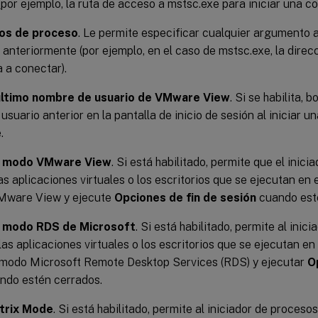
(por ejemplo, la ruta de acceso a mstsc.exe para iniciar una c
os de proceso
. Le permite especificar cualquier argumento 
nteriormente (por ejemplo, en el caso de mstsc.exe, la direc
a a conectar).
 último nombre de usuario de VMware View
. Si se habilita, 
 usuario anterior en la pantalla de inicio de sesión al iniciar u
.
el modo VMware View
. Si está habilitado, permite que el inic
as aplicaciones virtuales o los escritorios que se ejecutan en 
Mware View y ejecute
Opciones de fin de sesión
cuando est
el modo RDS de Microsoft
. Si está habilitado, permite al inic
las aplicaciones virtuales o los escritorios que se ejecutan en
 modo Microsoft Remote Desktop Services (RDS) y ejecutar
O
ndo estén cerrados.
itrix Mode
. Si está habilitado, permite al iniciador de proceso