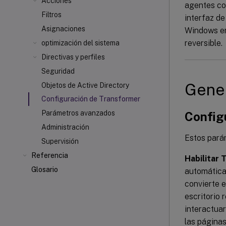
Acciones
agentes con
Filtros
interfaz de
Asignaciones
Windows en
reversible.
optimización del sistema
Directivas y perfiles
Seguridad
Gene
Objetos de Active Directory
Configuración de Transformer
Parámetros avanzados
Config
Administración
Estos pará
Supervisión
Referencia
Habilitar
Glosario
automátic
convierte e
escritorio 
interactuar
las página