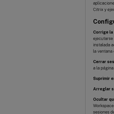
aplicacione
Citrix y ej
Config
Corrige la
ejecutarse 
instalada a
la ventana 
Cerrar ses
a la página
Suprimir e
Arreglar s
Ocultar qu
Workspace 
sesiones de