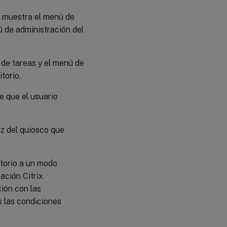
re muestra el menú de
ú de administración del
ra de tareas y el menú de
torio.
de que el usuario
az del quiosco que
ritorio a un modo
ación Citrix
ión con las
s las condiciones