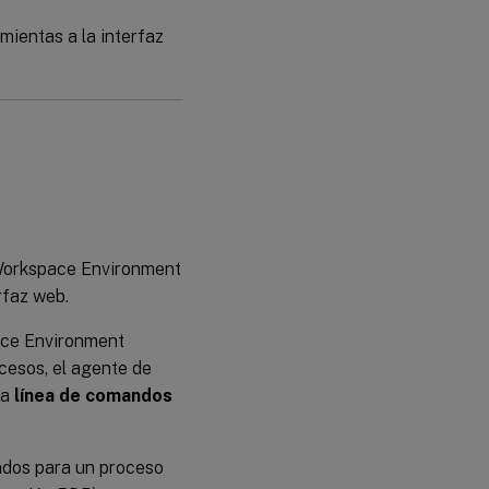
amientas a la interfaz
 Workspace Environment
rfaz web.
pace Environment
cesos, el agente de
la
línea de comandos
andos para un proceso