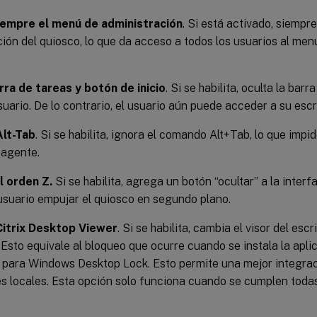
iempre el menú de administración
. Si está activado, siemp
ión del quiosco, lo que da acceso a todos los usuarios al men
rra de tareas y botón de inicio
. Si se habilita, oculta la bar
usuario. De lo contrario, el usuario aún puede acceder a su escri
Alt-Tab
. Si se habilita, ignora el comando Alt+Tab, lo que impi
 agente.
l orden Z.
Si se habilita, agrega un botón “ocultar” a la interf
usuario empujar el quiosco en segundo plano.
Citrix Desktop Viewer
. Si se habilita, cambia el visor del esc
Esto equivale al bloqueo que ocurre cuando se instala la aplic
para Windows Desktop Lock. Esto permite una mejor integrac
es locales. Esta opción solo funciona cuando se cumplen toda