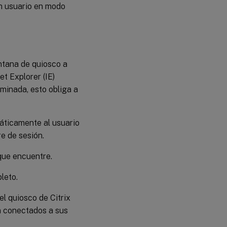
un usuario en modo
ventana de quiosco a
t Explorer (IE)
minada, esto obliga a
omáticamente al usuario
re de sesión.
 que encuentre.
leto.
a el quiosco de Citrix
 conectados a sus