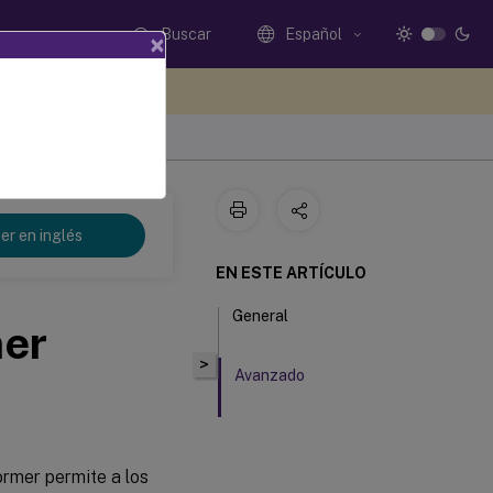
Buscar
Español
×
e sus comentarios aquí
nt 2209
er en inglés
EN ESTE ARTÍCULO
General
mer
>
Avanzado
ormer permite a los