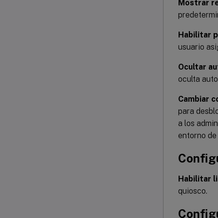
Mostrar re
predetermin
Habilitar 
usuario as
Ocultar au
oculta aut
Cambiar c
para desbl
a los admin
entorno de 
Configu
Habilitar l
quiosco.
Config