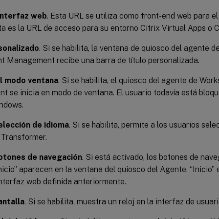
interfaz web
. Esta URL se utiliza como front-end web para el 
ta es la URL de acceso para su entorno Citrix Virtual Apps o C
sonalizado
. Si se habilita, la ventana de quiosco del agente
t Management recibe una barra de título personalizada.
el modo ventana
. Si se habilita, el quiosco del agente de Wo
 se inicia en modo de ventana. El usuario todavía está bloq
ndows.
elección de idioma
. Si se habilita, permite a los usuarios sel
 Transformer.
otones de navegación
. Si está activado, los botones de nav
Inicio” aparecen en la ventana del quiosco del Agente. “Inicio” e
nterfaz web definida anteriormente.
antalla
. Si se habilita, muestra un reloj en la interfaz de usua