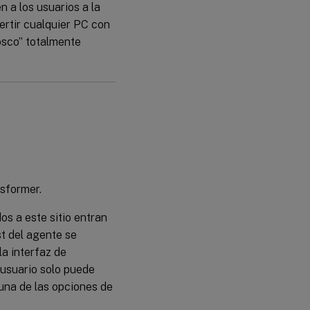
 a los usuarios a la
ertir cualquier PC con
osco” totalmente
nsformer.
dos a este sitio entran
st del agente se
la interfaz de
 usuario solo puede
guna de las opciones de