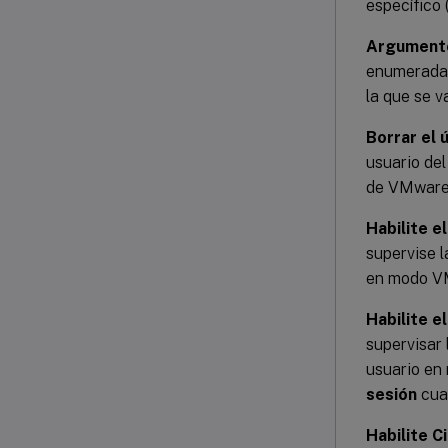
específico 
Argument
enumerada a
la que se v
Borrar el
usuario del
de VMware
Habilite 
supervise l
en modo V
Habilite 
supervisar 
usuario en
sesión
cua
Habilite C