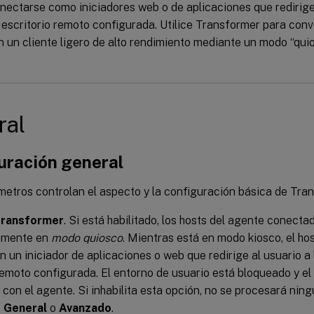
ectarse como iniciadores web o de aplicaciones que redirigen
 escritorio remoto configurada. Utilice Transformer para conv
 un cliente ligero de alto rendimiento mediante un modo “qui
ral
uración general
metros controlan el aspecto y la configuración básica de Tra
 Transformer
. Si está habilitado, los hosts del agente conecta
amente en
modo quiosco
. Mientras está en modo kiosco, el ho
n un iniciador de aplicaciones o web que redirige al usuario a 
remoto configurada. El entorno de usuario está bloqueado y el
 con el agente. Si inhabilita esta opción, no se procesará nin
s
General
o
Avanzado
.