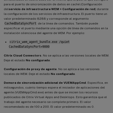
para el puerto de sincronización de datos en caché (Configuración
del
servicio de infraestructura WEM > Configuración de red
) durante
la configuración de los servicios de infraestructura. El puerto tiene un
valor predeterminado 8288 y corresponde al argumento
CachedDataSyncPort
de la línea de comandos. También puede
especificar el puerto mediante una opción de línea de comandos en la
instalación silenciosa del agente de WEM. Por ejemplo:
citrix_wem_agent_bundle.exe /quiet
CachedDataSyncPort=9000
Citrix Cloud Connectors
. No se aplica a las versiones locales de WEM.
Deje el estado
No configurado
.
Configuración de proxy de agente
. No se aplica a las versiones
locales de WEM. Deje el estado
No configurado
.
Demora de sincronización adicional de VUEMAppCmd
. Especifica, en
milisegundos, cuánto tiempo espera el iniciador de aplicaciones del
agente (VUEMAppCmd.exe) antes de que se inicien los recursos
publicados de Citrix Virtual Apps and Desktops. Esto garantiza que el
trabajo del agente necesario se complete primero. El valor
recomendado es de 100 a 200. El valor predeterminado es 0.