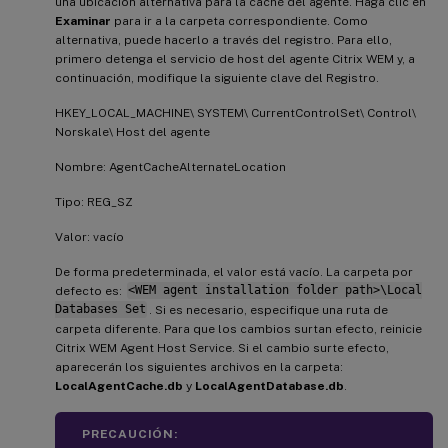
una ubicación alternativa para la caché del agente. Haga clic en
Examinar
para ir a la carpeta correspondiente. Como
alternativa, puede hacerlo a través del registro. Para ello,
primero detenga el servicio de host del agente Citrix WEM y, a
continuación, modifique la siguiente clave del Registro.
HKEY_LOCAL_MACHINE\ SYSTEM\ CurrentControlSet\ Control\
Norskale\ Host del agente
Nombre: AgentCacheAlternateLocation
Tipo: REG_SZ
Valor: vacío
De forma predeterminada, el valor está vacío. La carpeta por
defecto es:
<WEM agent installation folder path>\Local
Databases Set
. Si es necesario, especifique una ruta de
carpeta diferente. Para que los cambios surtan efecto, reinicie
Citrix WEM Agent Host Service. Si el cambio surte efecto,
aparecerán los siguientes archivos en la carpeta:
LocalAgentCache.db
y
LocalAgentDatabase.db
.
PRECAUCIÓN: