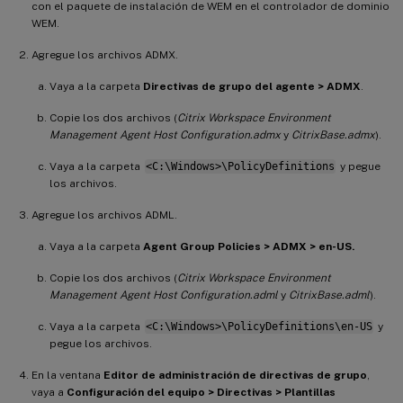
con el paquete de instalación de WEM en el controlador de dominio
WEM.
Agregue los archivos ADMX.
Vaya a la carpeta
Directivas de grupo del agente > ADMX
.
Copie los dos archivos (
Citrix Workspace Environment
Management Agent Host Configuration.admx
y
CitrixBase.admx
).
Vaya a la carpeta
<C:\Windows>\PolicyDefinitions
y pegue
los archivos.
Agregue los archivos ADML.
Vaya a la carpeta
Agent Group Policies > ADMX > en-US.
Copie los dos archivos (
Citrix Workspace Environment
Management Agent Host Configuration.adml
y
CitrixBase.adml
).
Vaya a la carpeta
<C:\Windows>\PolicyDefinitions\en-US
y
pegue los archivos.
En la ventana
Editor de administración de directivas de grupo
,
vaya a
Configuración del equipo > Directivas > Plantillas