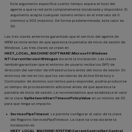
Este argumento especifica cuánto tiempo espera el host del
agente a que la red esté completamente inicializada y disponible. El
argumento acepta cualquier número entero en el intervalo de 0
(mínimo) a 300 (máximo). De forma predeterminada, este valor es
30.
Las tres claves anteriores garantizan que el servicio del agente de
WEM se inicie antes de que aparezca la pantalla de inicio de sesión de
Windows. Las tres claves se crean en
HKEY_LOCAL_MACHINE\SOFTWARE\Microsoft\Windows
NT\CurrentVersion\Winlogon
durante la instalación. Las claves
también garantizan que el entorno de usuario reciba los GPO de
dirección del servidor de infraestructura antes del inicio de sesión. En
entornos de red en los que los servidores de Active Directory o
Controlador de dominio son lentos para responder, podría producirse
un tiempo de procesamiento adicional antes de que aparezca la
pantalla de inicio de sesión. Le recomendamos que establezca el valor
de la clave
GpNetworkStartTimeoutPolicyValue
en un mínimo de 30
para que tenga un impacto.
ServicesPipeTimeout
. Le permite configurar el valor de la clave
del Registro ServicesPipeTimeout. La clave se crea durante la
instalación en
HKEY_LOCAL_MACHINE\SYSTEM\CurrentControlSet\Control
.