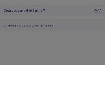
Cela vous a-t-il été utile ?
Envoyez-nous vos commentaires
Commentaires sur le site
Vos préférences de confidentialité
Confidentialité et
conditions légales
Préférences de cookies
docs.cloud.com
© 1999-
2026
Cloud Software Group, Inc. All rights reserved.