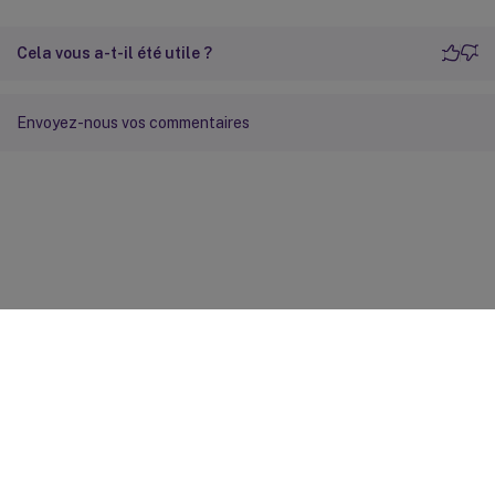
Cela vous a-t-il été utile ?
Envoyez-nous vos commentaires
Commentaires sur le site
Vos préférences de confidentialité
Confidentialité et
conditions légales
Préférences de cookies
docs.cloud.com
© 1999-
2026
Cloud Software Group, Inc. All rights reserved.