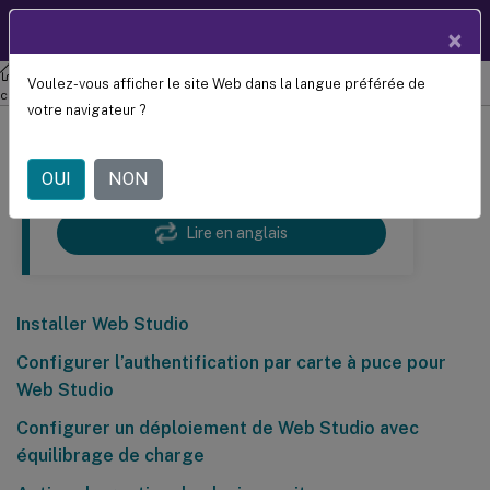
Documentation
FR
×
produit
Citrix Virtual Apps and Desktops 7 2402 LTSR
Installer les
Voulez-vous afficher le site Web dans la langue préférée de
composants principaux
votre navigateur ?
Ce article a été traduit automatiquement.
(Clause de non
OUI
NON
responsabilité)
Lire en anglais
Installer Web Studio
Configurer l’authentification par carte à puce pour
Web Studio
Configurer un déploiement de Web Studio avec
équilibrage de charge