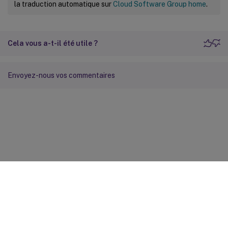
la traduction automatique sur
Cloud Software Group home
.
Cela vous a-t-il été utile ?
Envoyez-nous vos commentaires
Commentaires sur le site
Vos préférences de confidentialité
Confidentialité et