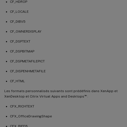
CF_HDROP
CF_LOCALE
CF_DIBV5
CF_OWNERDISPLAY
CF_DSPTEXT
CF_DSPBITMAP
CF_DSPMETAFILEPICT
CF_DISPENHMETAFILE
CF_HTML
Les formats personnalisés suivants sont prédéfinis dans XenApp et
™
XenDesktop et Citrix Virtual Apps and Desktops
:
CFX_RICHTEXT
CFX_OfficeDrawingShape
CFX_BIFF8