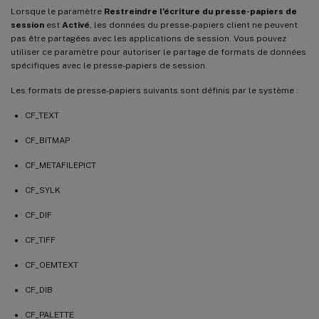
Lorsque le paramètre
Restreindre l’écriture du presse-papiers de
session
est
Activé
, les données du presse-papiers client ne peuvent
pas être partagées avec les applications de session. Vous pouvez
utiliser ce paramètre pour autoriser le partage de formats de données
spécifiques avec le presse-papiers de session.
Les formats de presse-papiers suivants sont définis par le système :
CF_TEXT
CF_BITMAP
CF_METAFILEPICT
CF_SYLK
CF_DIF
CF_TIFF
CF_OEMTEXT
CF_DIB
CF_PALETTE