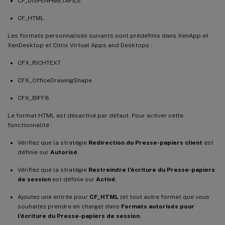
CF_DISPENHMETAFILE
CF_HTML
Les formats personnalisés suivants sont prédéfinis dans XenApp et
XenDesktop et Citrix Virtual Apps and Desktops :
CFX_RICHTEXT
CFX_OfficeDrawingShape
CFX_BIFF8
Le format HTML est désactivé par défaut. Pour activer cette
fonctionnalité :
Vérifiez que la stratégie
Redirection du Presse-papiers client
est
définie sur
Autorisé
.
Vérifiez que la stratégie
Restreindre l’écriture du Presse-papiers
de session
est définie sur
Activé
.
Ajoutez une entrée pour
CF_HTML
(et tout autre format que vous
souhaitez prendre en charge) dans
Formats autorisés pour
l’écriture du Presse-papiers de session
.