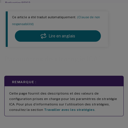
Redirection FIDO2
Délai d’expiration de la connexion de l’écouteur ICA
Ce article a été traduit automatiquement.
(Clause de non
Numéro de port de l’écouteur ICA
responsabilité)
Clavier et éditeur de méthode d’entrée (IME)
Lire en anglais
Délai de démarrage du vérificateur de fermeture de session
Mode tolérant aux pertes
Seuils de tolérance aux pertes
®
Paramètres de stratégie ICA
Mode tolérant aux pertes pour l’audio
Protocole Rendezvous
Configuration du proxy Rendezvous
REMARQUE :
Démarrage de programmes non publiés pendant la connexion client
Cette page fournit des descriptions et des valeurs de
Collecte des métriques de session
configuration prises en charge pour les paramètres de stratégie
ICA. Pour plus d’informations sur l’utilisation des stratégies,
Paramètres de stratégie de basculement du mode tablette
consultez la section
Travailler avec les stratégies
.