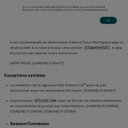
Il est recommandé de désinstaller d’abord Citrix Workspace app ou
de procéder à la mise à niveau sans utiliser
/CleanInstall
si App
Protection est déjà en cours d’exécution.
[APPP-3818], [CVADHELP-26477]
Exceptions système
®
La validation de la signature des fichiers ICA
peut ne pas
fonctionner avec les lancements ICA natifs. [CVADHELP-26397]
Le processus
wfica32.exe
peut se fermer de manière inattendue
et ce problème se produit par intermittence. [CVADHELP-24886],
[CVADHELP-25934], [CVADHELP-25769]
Session/Connexion