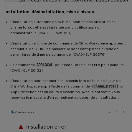
-
  Vous pouvez remarquer que le périphéri
Installation, désinstallation, mise à niveau
-
  Après la mise à niveau vers Citrix Wor
-
  Lorsque vous déplacez une fenêtre d’ap
L’installation autonome de BCR MSI peut ne pas être prise en
charge lorsqu’elle est installée par un utilisateur non-
administrateur. [CVADHELP-26088]
L’installation en ligne de commande de Citrix Workspace app peut
échouer si deux URL de passerelle sont configurées à l’aide de
paramètres de ligne de commande. [CVADHELP-26376]
La commande
ADDLOCAL
pour installer le client EPA peut échouer.
[CVADHELP-26132]
L’installation peut échouer à mi-chemin lors de la mise à jour de
Citrix Workspace app à l’aide de la commande
/CleanInstall
si
App Protection est en cours d’exécution. Avec le correctif, vous
recevrez le message d’erreur suivant au début de l’installation :