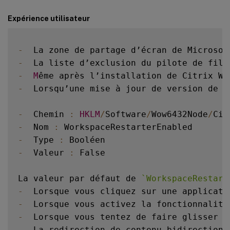
Expérience utilisateur
-
  La zone de partage d’écran de Microsof
-
  La liste d’exclusion du pilote de filt
-
M
ême après l’installation de Citrix Wo
-
  Lorsqu’une mise à jour de version de 
.
-
  Chemin 
:
HKLM
/
Software
/
Wow6432Node
/
Cit
-
  Nom 
:
-
  Type 
:
-
  Valeur 
:
 False

La valeur par défaut de 
`
WorkspaceRestart
-
  Lorsque vous cliquez sur une applicati
-
  Lorsque vous activez la fonctionnalité
-
  Lorsque vous tentez de faire glisser u
-
  La redirection de contenu bidirectionn