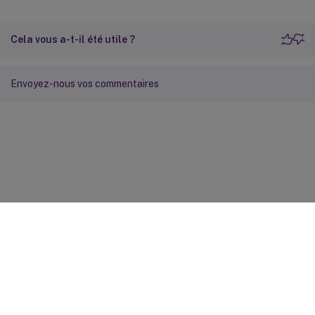
Cela vous a-t-il été utile ?
Envoyez-nous vos commentaires
Commentaires sur le site
Vos préférences de confidentialité
Confidentialité et
conditions légales
Préférences de cookies
docs.cloud.com
© 1999-
2026
Cloud Software Group, Inc. All rights reserved.