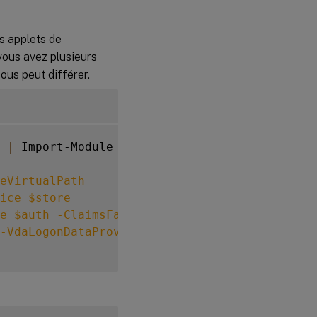
Considérations
relatives à la
s applets de
mise à niveau
ous avez plusieurs
ous peut différer.
Considérations
relatives à la
sécurité
SDK
PowerShell
|
 Import-Module

eVirtualPath
Compteurs de
performances
ice
$store
e
$auth
-ClaimsFactoryName
"FASClaimsFactory
-VdaLogonDataProvider
"FASLogonDataProvider"
Journaux
d’événements
Informations
connexes