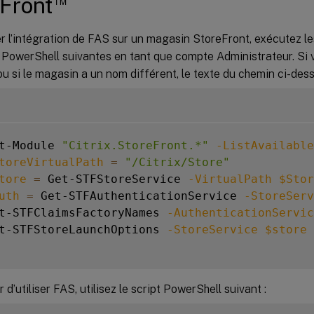
Front
r l’intégration de FAS sur un magasin StoreFront, exécutez le
owerShell suivantes en tant que compte Administrateur. Si v
u si le magasin a un nom différent, le texte du chemin ci-dess
t-Module 
"Citrix.StoreFront.*"
-ListAvailable
toreVirtualPath
=
"/Citrix/Store"
tore
=
 Get-STFStoreService 
-VirtualPath
$Stor
uth
=
 Get-STFAuthenticationService 
-StoreServ
t-STFClaimsFactoryNames 
-AuthenticationServic
t-STFStoreLaunchOptions 
-StoreService
$store
 d’utiliser FAS, utilisez le script PowerShell suivant :