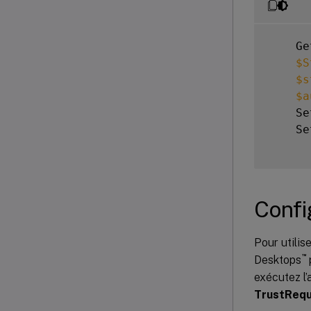
    Ge
$S
$s
$a
    Se
    Se
Confi
Pour utilis
™
Desktops
exécutez l
TrustRequ