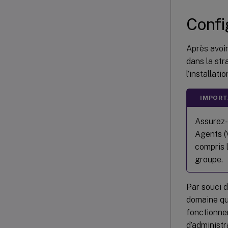
Confi
Après avoi
dans la str
l’installatio
IMPORT
Assurez-
Agents (
compris 
groupe.
Par souci d
domaine qui
fonctionner
d’administr