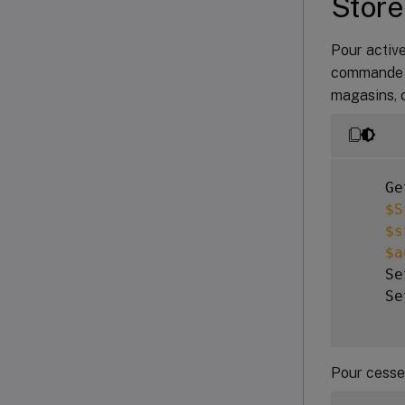
Store
Pour active
commande P
magasins, o
    Ge
$S
$s
$a
    Se
    Se
Pour cesser