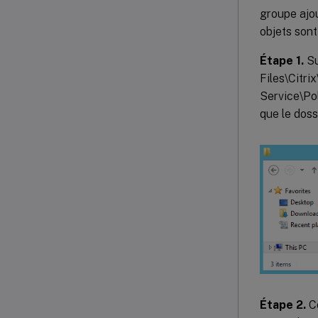
groupe ajou
objets sont 
Étape 1.
Su
Files\Citri
Service\Po
que le doss
Étape 2.
Co