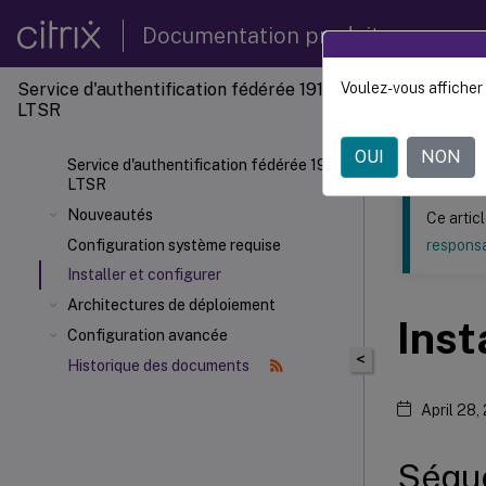
Documentation produit
Service d'authentification fédérée 1912
Voulez-vous afficher 
Ce contenu a 
LTSR
Service
OUI
NON
Service d'authentification fédérée 1912
LTSR
Nouveautés
Ce artic
Configuration système requise
responsa
Installer et configurer
Architectures de déploiement
Inst
Configuration avancée
<
Historique des documents
April 28,
Séque