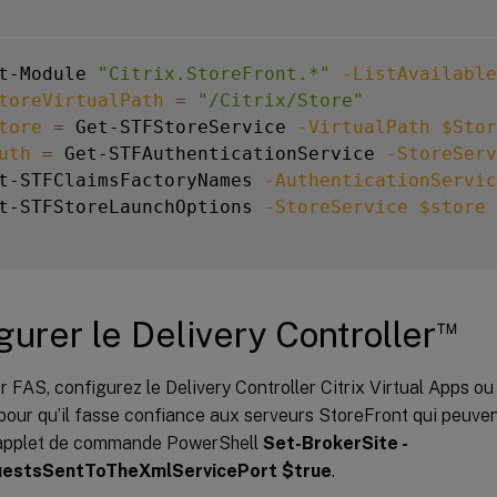
t-Module 
"Citrix.StoreFront.*"
-ListAvailable
toreVirtualPath
=
"/Citrix/Store"
tore
=
 Get-STFStoreService 
-VirtualPath
$Stor
uth
=
 Get-STFAuthenticationService 
-StoreServ
t-STFClaimsFactoryNames 
-AuthenticationServic
t-STFStoreLaunchOptions 
-StoreService
$store
™
gurer le Delivery Controller
er FAS, configurez le Delivery Controller Citrix Virtual Apps ou 
pour qu’il fasse confiance aux serveurs StoreFront qui peuven
’applet de commande PowerShell
Set-BrokerSite -
estsSentToTheXmlServicePort $true
.