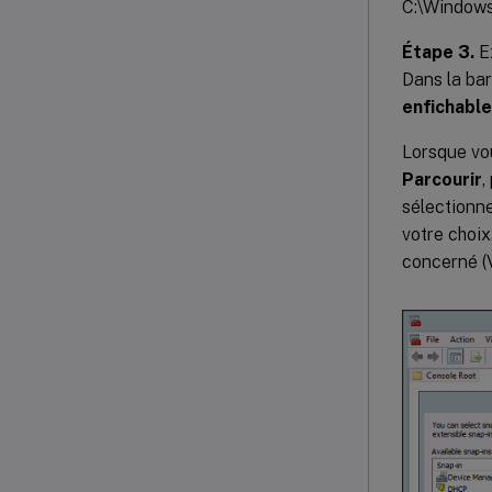
C:\Windows
Étape 3.
Ex
Dans la ba
enfichable
Lorsque vou
Parcourir
,
sélectionne
votre choix
concerné (V