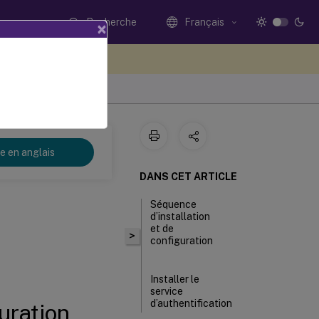
Recherche
Français
×
ez votre avis ici
re en anglais
DANS CET ARTICLE
Séquence
d’installation
et de
>
configuration
Installer le
service
d’authentification
uration
fédérée