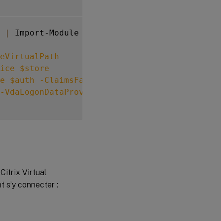
|
 Import-Module

eVirtualPath
ice
$store
e
$auth
-ClaimsFactoryName
"standardClaimsFa
-VdaLogonDataProvider
""
Citrix Virtual
t s’y connecter :