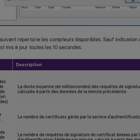
suivant répertorie les compteurs disponibles. Sauf indication
t mis à jour toutes les 10 secondes.
Description
des
de
La durée moyenne (en millisecondes) des requêtes de signatur
 de
calculée à partir des données de la minute précédente.
(en
des)
e
Le nombre de certificats gérés par le service d’authentificati
s
 de
Le nombre de requêtes de signature de certificat émises par l
 de
d’authentification fédérée par minute, calculé à partir des d