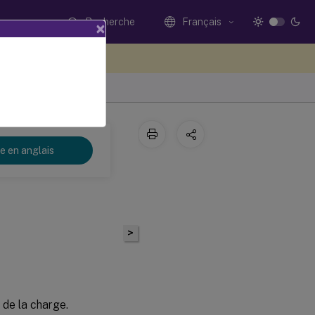
Recherche
Français
×
ez votre avis ici
re en anglais
>
de la charge.