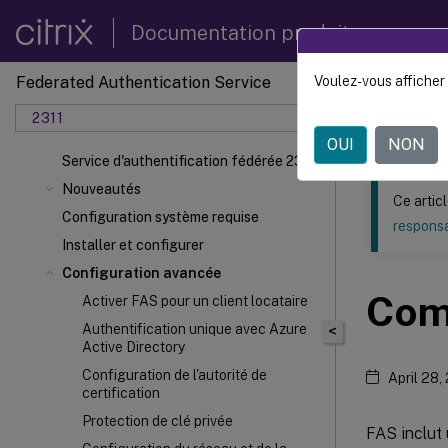
Documentation produit
Federated Authentication Service
Voulez-vous afficher 
Ce contenu a 
2311
Service
OUI
NON
Service d'authentification fédérée 2311
Nouveautés
Ce artic
Configuration système requise
responsa
Installer et configurer
Configuration avancée
Com
Activer FAS pour un client locataire
Authentification unique avec Azure
<
Active Directory
Configuration de l'autorité de
April 28,
certification
Protection de clé privée
FAS inclut