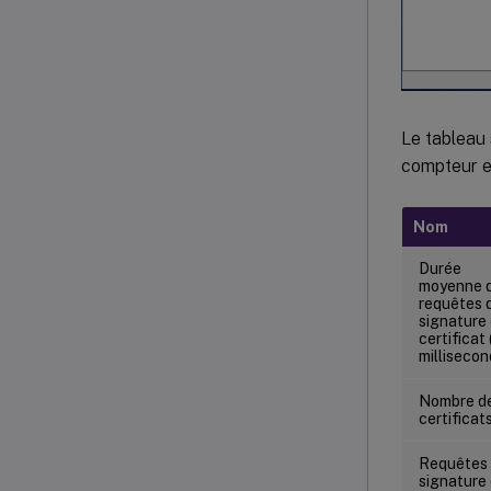
Le tableau 
compteur es
Nom
Durée
moyenne 
requêtes 
signature
certificat 
millisecon
Nombre d
certificat
Requêtes
signature