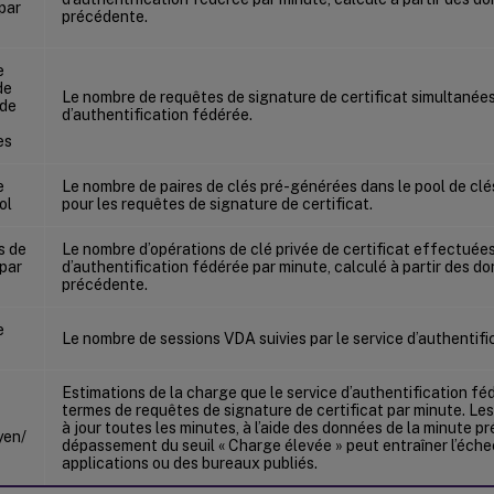
 par
précédente.
e
de
Le nombre de requêtes de signature de certificat simultanées 
 de
d’authentification fédérée.
es
e
Le nombre de paires de clés pré-générées dans le pool de clé
ol
pour les requêtes de signature de certificat.
s de
Le nombre d’opérations de clé privée de certificat effectuées
 par
d’authentification fédérée par minute, calculé à partir des d
précédente.
e
Le nombre de sessions VDA suivies par le service d’authentifi
Estimations de la charge que le service d’authentification f
termes de requêtes de signature de certificat par minute. Le
à jour toutes les minutes, à l’aide des données de la minute p
yen/
dépassement du seuil « Charge élevée » peut entraîner l’éch
applications ou des bureaux publiés.