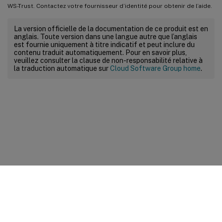
WS-Trust. Contactez votre fournisseur d’identité pour obtenir de l’aide.
La version officielle de la documentation de ce produit est en
anglais. Toute version dans une langue autre que l’anglais
est fournie uniquement à titre indicatif et peut inclure du
contenu traduit automatiquement. Pour en savoir plus,
veuillez consulter la clause de non-responsabilité relative à
la traduction automatique sur
Cloud Software Group home
.