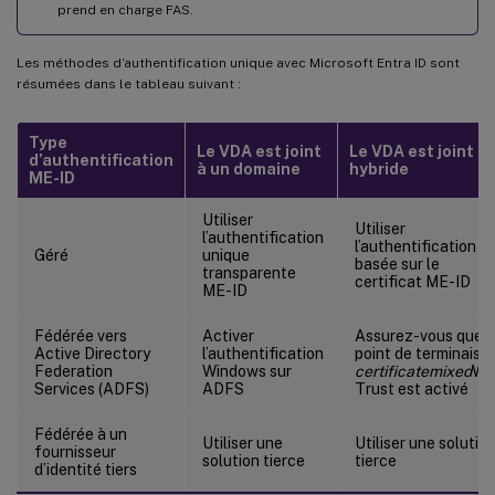
prend en charge FAS.
Les méthodes d’authentification unique avec Microsoft Entra ID sont
résumées dans le tableau suivant :
Type
Le VDA est joint
Le VDA est joint
d’authentification
à un domaine
hybride
ME-ID
Utiliser
Utiliser
l’authentification
l’authentification
Géré
unique
basée sur le
transparente
certificat ME-ID
ME-ID
Fédérée vers
Activer
Assurez-vous que l
Active Directory
l’authentification
point de terminaiso
Federation
Windows sur
certificatemixed
WS
Services (ADFS)
ADFS
Trust est activé
Fédérée à un
Utiliser une
Utiliser une solutio
fournisseur
solution tierce
tierce
d’identité tiers