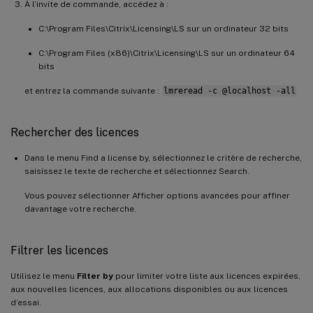
À l’invite de commande, accédez à :
C:\Program Files\Citrix\Licensing\LS sur un ordinateur 32 bits
C:\Program Files (x86)\Citrix\Licensing\LS sur un ordinateur 64
bits
et entrez la commande suivante :
lmreread -c @localhost -all
Rechercher des licences
Dans le menu Find a license by, sélectionnez le critère de recherche,
saisissez le texte de recherche et sélectionnez Search.
Vous pouvez sélectionner Afficher options avancées pour affiner
davantage votre recherche.
Filtrer les licences
Utilisez le menu
Filter by
pour limiter votre liste aux licences expirées,
aux nouvelles licences, aux allocations disponibles ou aux licences
d’essai.