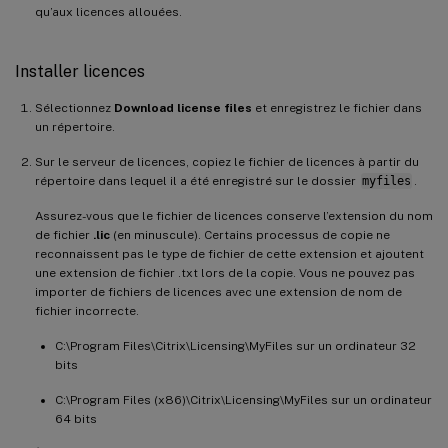
qu’aux licences allouées.
Installer licences
Sélectionnez
Download license files
et enregistrez le fichier dans
un répertoire.
Sur le serveur de licences, copiez le fichier de licences à partir du
répertoire dans lequel il a été enregistré sur le dossier
myfiles
.
Assurez-vous que le fichier de licences conserve l’extension du nom
de fichier
.lic
(en minuscule). Certains processus de copie ne
reconnaissent pas le type de fichier de cette extension et ajoutent
une extension de fichier .txt lors de la copie. Vous ne pouvez pas
importer de fichiers de licences avec une extension de nom de
fichier incorrecte.
C:\Program Files\Citrix\Licensing\MyFiles sur un ordinateur 32
bits
C:\Program Files (x86)\Citrix\Licensing\MyFiles sur un ordinateur
64 bits