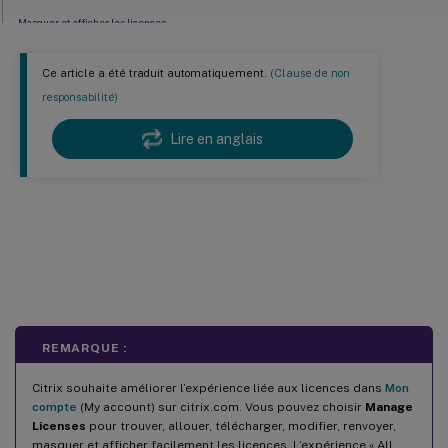
Masquer et afficher les licences
renvoyer des licences
Ce article a été traduit automatiquement.
(Clause de non
Mise à niveau de l’édition de licence
responsabilité)
Gérer plusieurs licences
Lire en anglais
Installer licences
Rechercher des licences
Filtrer les licences
Gérer les licences dans My Account
Create a product license report - Export to Excel (CSV)
sur citrix.com
REMARQUE :
Citrix souhaite améliorer l’expérience liée aux licences dans
Mon
compte
(My account) sur citrix.com. Vous pouvez choisir
Manage
Licenses
pour trouver, allouer, télécharger, modifier, renvoyer,
masquer et afficher facilement les licences. L’expérience « All