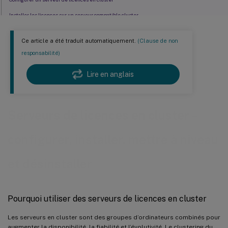
Installer les licences sur un serveur compatible cluster
Ouvrir la console ou exécuter des commandes
Ce article a été traduit automatiquement.
(Clause de non
Mettre à niveau un Serveur de licences en cluster
responsabilité)
Désinstaller un Serveur de licences en cluster
Lire en anglais
Serveurs de licences en cluster –
configurer, installer, mettre à niveau
et désinstaller
Pourquoi utiliser des serveurs de licences en cluster
Les serveurs en cluster sont des groupes d’ordinateurs combinés pour
augmenter la disponibilité, la fiabilité et l’évolutivité. Le clustering du