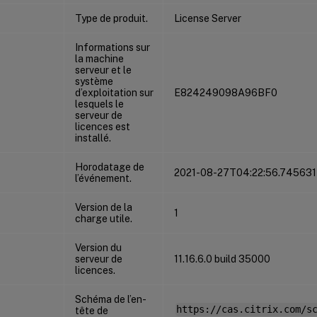
Type de produit.
License Server
Informations sur
la machine
serveur et le
système
d’exploitation sur
E824249098A96BF0
lesquels le
serveur de
licences est
installé.
Horodatage de
2021-08-27T04:22:56.74563
l’événement.
Version de la
1
charge utile.
Version du
serveur de
11.16.6.0 build 35000
licences.
Schéma de l’en-
https://cas.citrix.com/s
tête de