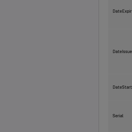
DateExpir
DateIssu
DateStart
Serial