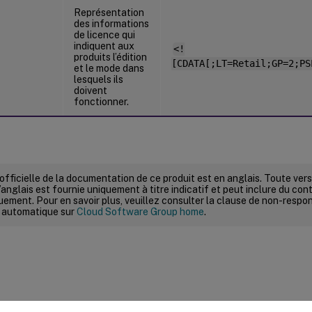
Représentation
des informations
de licence qui
indiquent aux
<!
produits l’édition
[CDATA[;LT=Retail;GP=2;PS
et le mode dans
lesquels ils
doivent
fonctionner.
 officielle de la documentation de ce produit est en anglais. Toute ve
’anglais est fournie uniquement à titre indicatif et peut inclure du con
ement. Pour en savoir plus, veuillez consulter la clause de non-respons
 automatique sur
Cloud Software Group home
.