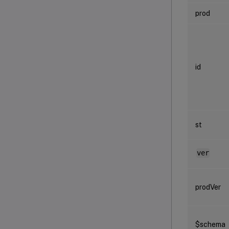
prod
id
st
ver
prodVer
$schema