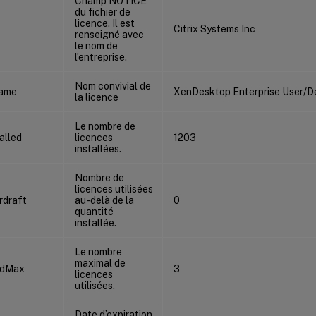
Champ NOTICE
du fichier de
licence. Il est
Citrix Systems Inc
renseigné avec
le nom de
l’entreprise.
Nom convivial de
Name
XenDesktop Enterprise User/D
la licence
Le nombre de
alled
licences
1203
installées.
Nombre de
licences utilisées
rdraft
au-delà de la
0
quantité
installée.
Le nombre
maximal de
edMax
3
licences
utilisées.
Date d’expiration