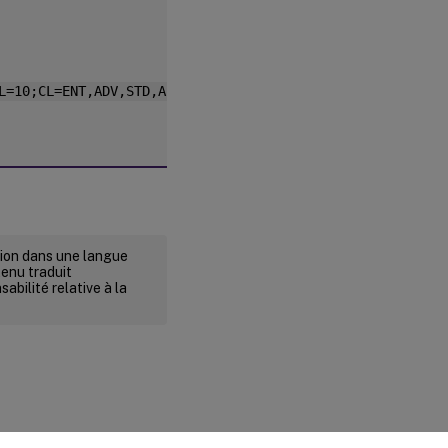
L=10;CL=ENT,ADV,STD,AST;SA=1;ODP=0]]>
rsion dans une langue
tenu traduit
abilité relative à la