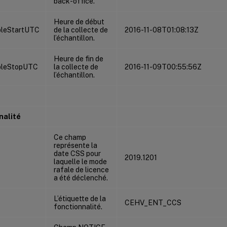
back-office.
Heure de début
leStartUTC
de la collecte de
2016-11-08T01:08:13Z
l’échantillon.
Heure de fin de
pleStopUTC
la collecte de
2016-11-09T00:55:56Z
l’échantillon.
nalité
Ce champ
représente la
date CSS pour
2019.1201
laquelle le mode
rafale de licence
a été déclenché.
L’étiquette de la
CEHV_ENT_CCS
fonctionnalité.