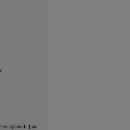
1Z
chemas/event.json