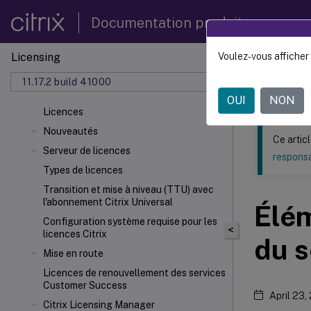
Documentation produit
Licensing
Voulez-vous afficher 
Ce contenu a 
11.17.2 build 41000
Licenc
OUI
NON
Licences
Nouveautés
Ce artic
Serveur de licences
responsa
Types de licences
Transition et mise à niveau (TTU) avec
l'abonnement Citrix Universal
Élé
Configuration système requise pour les
<
licences Citrix
du s
Mise en route
Licences de renouvellement des services
Customer Success
April 23,
Citrix Licensing Manager