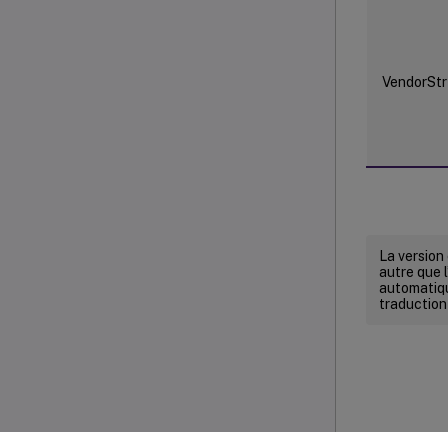
VendorStr
La version
autre que l
automatiqu
traduction