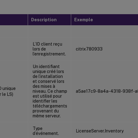
Description
Exemple
L’ID client reçu
lors de
citrix780933
l’enregistrement.
Un identifiant
unique créé lors
de l’installation
et conservé lors
des mises à
D unique
niveau. Ce champ
a5ae17c9-8a4a-4318-938f-a
 le LS)
est utilisé pour
identifier les
téléchargements
provenant du
même serveur.
Type
LicenseServer.Inventory
d’événement.