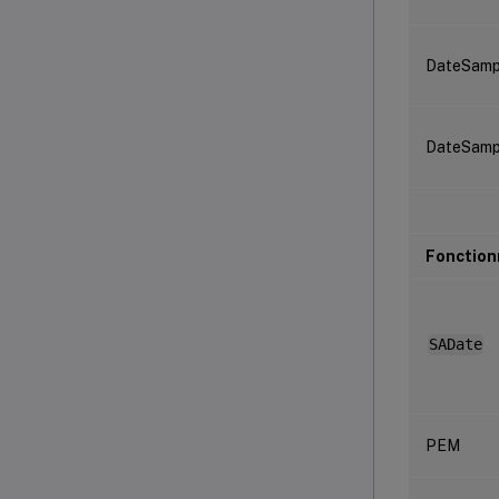
DateSamp
DateSam
Fonction
SADate
PEM