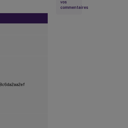
vos
commentaires
8c6da2aa2ef