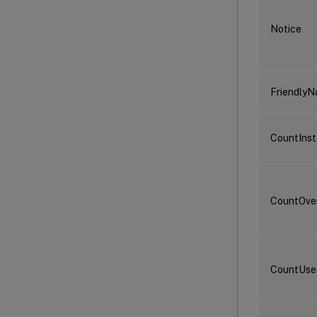
Notice
Friendly
CountInst
CountOve
CountUs