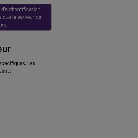
 d’authentification
s que le serveur de
ry.
eur
spécifiques. Les
ent :