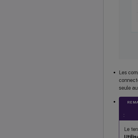
Les com
connecte
seule au
REM
:
Le te
Utili