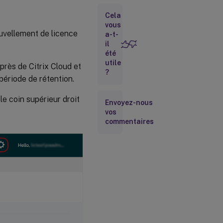
du serveur
Cela
Bundle
vous
de
ouvellement de licence
a-t-
support
il
été
Utilisation
utile
près de Citrix Cloud et
et
?
période de rétention.
statistiques
le coin supérieur droit
Envoyez-nous
Partager
vos
les
commentaires
statistiques
d’utilisation
Informations de
téléchargement
Utilisation
historique