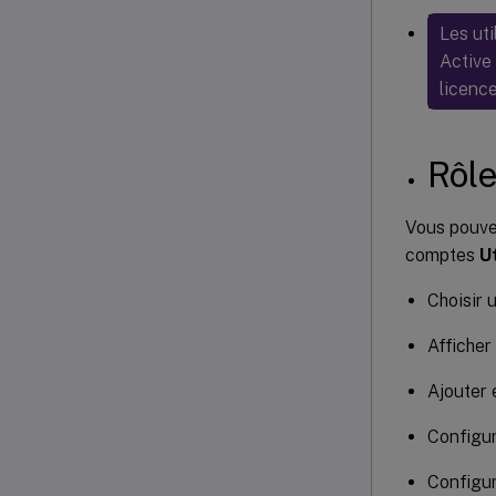
Les uti
Active
licenc
Rôle
Vous pouve
comptes
U
Choisir 
Afficher
Ajouter 
Configur
Configur