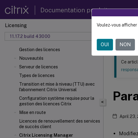
Documentation produit
Licensing
Voulez-vous afficher 
Ce contenu a 
11.17.2 build 43000
Licenc
OUI
NON
Gestion des licences
Nouveautés
Ce artic
Serveur de licences
responsa
Types de licences
Transition et mise à niveau (TTU) avec
l'abonnement Citrix Universal
Par
Configuration système requise pour la
<
gestion des licences Citrix
Mise en route
April 23,
Licences de renouvellement des services
de succès client
Modifiez
Citrix Licensing Manager