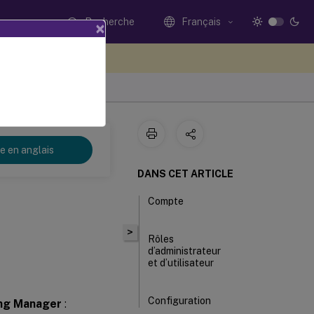
Recherche
Français
×
ez votre avis ici
re en anglais
DANS CET ARTICLE
Compte
>
Rôles
d’administrateur
et d’utilisateur
Configuration
ing Manager
: