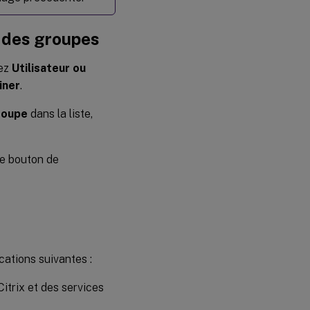
t des groupes
sez
Utilisateur ou
iner
.
roupe
dans la liste,
 le bouton de
cations suivantes :
itrix et des services