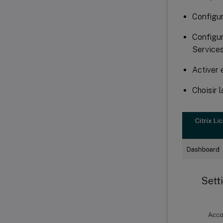
Configur
Configur
Services
Activer 
Choisir 