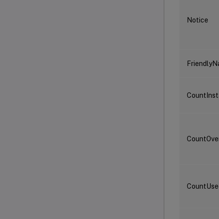
Notice
Friendly
CountInst
CountOve
CountUs