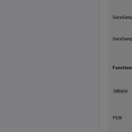
DateSamp
DateSam
Fonction
SADate
PEM