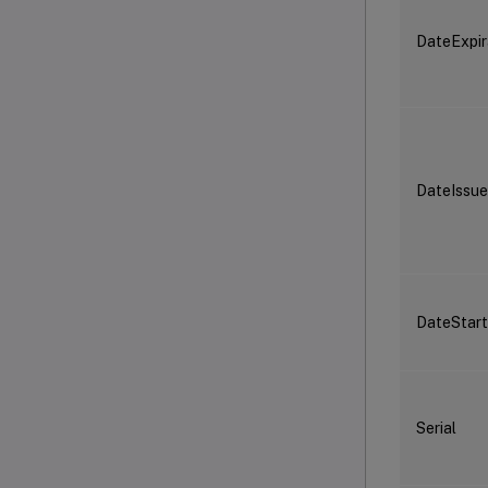
DateExpir
DateIssu
DateStart
Serial