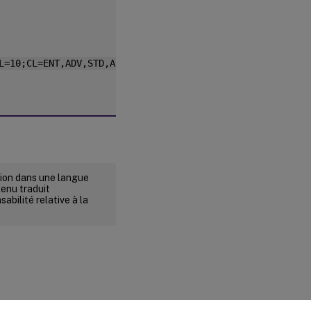
L=10;CL=ENT,ADV,STD,AST;SA=1;ODP=0]]>
rsion dans une langue
tenu traduit
abilité relative à la