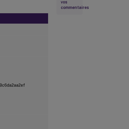
vos
commentaires
8c6da2aa2ef