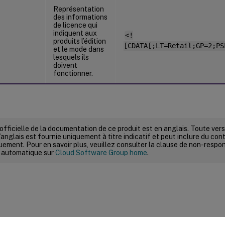
Représentation
des informations
de licence qui
indiquent aux
<!
produits l’édition
[CDATA[;LT=Retail;GP=2;PS
et le mode dans
lesquels ils
doivent
fonctionner.
 officielle de la documentation de ce produit est en anglais. Toute ve
’anglais est fournie uniquement à titre indicatif et peut inclure du con
ement. Pour en savoir plus, veuillez consulter la clause de non-respons
 automatique sur
Cloud Software Group home
.