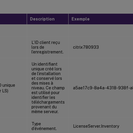
Description
Exemple
L’ID client reçu
lors de
citrix780933
l’enregistrement.
Un identifiant
unique créé lors
de l’installation
et conservé lors
des mises à
D unique
niveau. Ce champ
a5ae17c9-8a4a-4318-938f-a
r LS)
est utilisé pour
identifier les
téléchargements
provenant du
même serveur.
Type
LicenseServer.Inventory
d’événement.