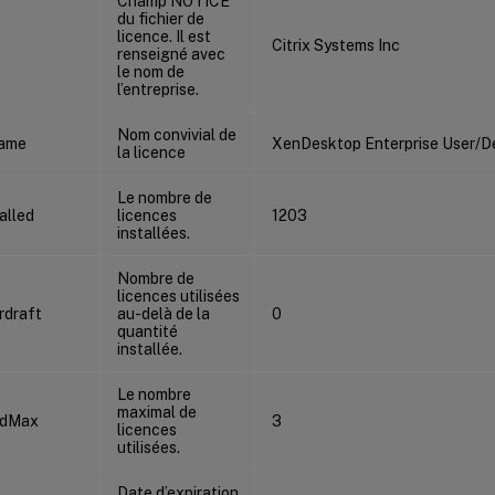
Champ NOTICE
du fichier de
licence. Il est
Citrix Systems Inc
renseigné avec
le nom de
l’entreprise.
Nom convivial de
Name
XenDesktop Enterprise User/D
la licence
Le nombre de
alled
licences
1203
installées.
Nombre de
licences utilisées
rdraft
au-delà de la
0
quantité
installée.
Le nombre
maximal de
edMax
3
licences
utilisées.
Date d’expiration