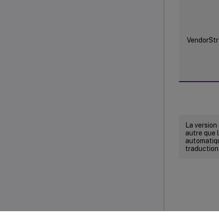
VendorStr
La version
autre que l
automatiqu
traduction