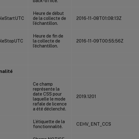
back-office.
Heure de début
leStartUTC
de la collecte de
2016-11-08T01:08:13Z
l’échantillon.
Heure de fin de
pleStopUTC
la collecte de
2016-11-09T00:55:56Z
l’échantillon.
nalité
Ce champ
représente la
date CSS pour
2019.1201
laquelle le mode
rafale de licence
a été déclenché.
L’étiquette de la
CEHV_ENT_CCS
fonctionnalité.