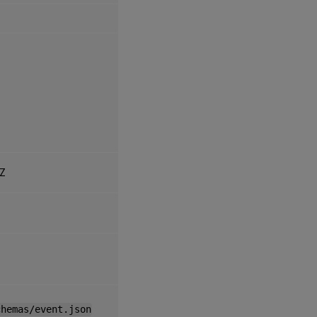
1Z
chemas/event.json