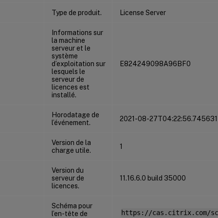
Type de produit.
License Server
Informations sur
la machine
serveur et le
système
d’exploitation sur
E824249098A96BF0
lesquels le
serveur de
licences est
installé.
Horodatage de
2021-08-27T04:22:56.74563
l’événement.
Version de la
1
charge utile.
Version du
serveur de
11.16.6.0 build 35000
licences.
Schéma pour
https://cas.citrix.com/s
l’en-tête de