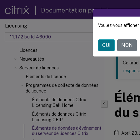
Documentation produit
Licensing
Voulez-vous afficher 
Ce contenu a 
11.17.2 build 46000
Licenc
OUI
NON
Licences
Nouveautés
Ce artic
Serveur de licences
responsa
Éléments de licence
Programmes de collecte de données
de licence
Élé
Éléments de données Citrix
<
Licensing Call Home
du s
Éléments de données Citrix
Licensing CEIP
Éléments de données d'événement
April 23,
du serveur de licences Citrix