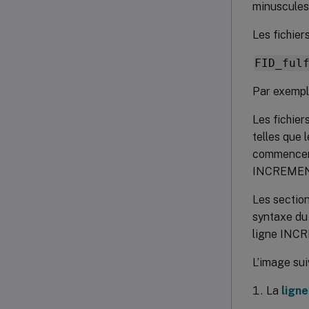
minuscules)
Les fichier
FID_ful
Par exemp
Les fichier
telles que
commencent
INCREMEN
Les section
syntaxe du 
ligne INC
L’image sui
La
lign