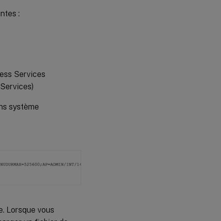
ntes :
ess Services
Services)
ons système
e. Lorsque vous