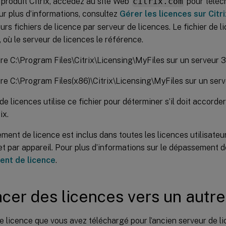
produit Citrix, accédez au site Web
citrix.com
pour téléch
ur plus d’informations, consultez
Gérer les licences sur Citr
eurs fichiers de licence par serveur de licences. Le fichier de 
, où le serveur de licences le référence.
re C:\Program Files\Citrix\Licensing\MyFiles sur un serveur 3
re C:\Program Files(x86)\Citrix\Licensing\MyFiles sur un serv
de licences utilise ce fichier pour déterminer s’il doit accorde
ix.
ent de licence est inclus dans toutes les licences utilisateur
 et par appareil. Pour plus d’informations sur le dépassement d
nt de licence
.
cer des licences vers un autre
de licence que vous avez téléchargé pour l’ancien serveur de l