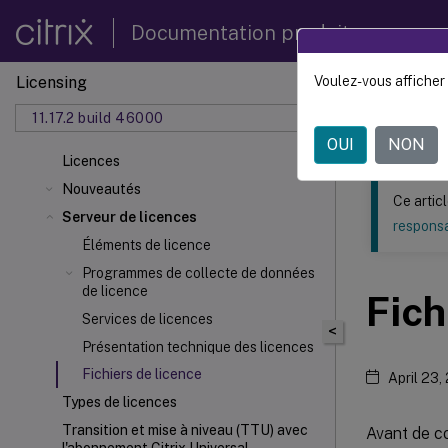
Documentation produit
Licensing
Voulez-vous afficher 
Ce contenu a 
11.17.2 build 46000
Licenc
OUI
NON
Licences
Nouveautés
Ce artic
Serveur de licences
responsa
Éléments de licence
Programmes de collecte de données
de licence
Fich
Services de licences
<
Présentation technique des licences
Fichiers de licence
April 23,
Types de licences
Transition et mise à niveau (TTU) avec
Avant de co