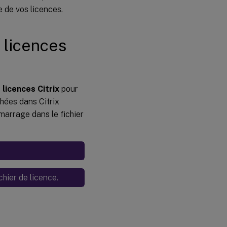
e de vos licences.
 licences
 licences Citrix
pour
chées dans Citrix
émarrage dans le fichier
chier de licence.