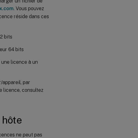
arger un fichier de
ix.com
. Vous pouvez
licence réside dans ces
2 bits
eur 64 bits
r une licence à un
/appareil, par
e licence, consultez
 hôte
icences ne peut pas