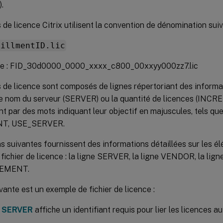
.
s de licence Citrix utilisent la convention de dénomination suiv
fillmentID.lic
le : FID_30d0000_0000_xxxx_c800_00xxyy000zz7.lic
s de licence sont composés de lignes répertoriant des informa
 le nom du serveur (SERVER) ou la quantité de licences (INCR
 par des mots indiquant leur objectif en majuscules, tels 
T, USE_SERVER.
s suivantes fournissent des informations détaillées sur les é
fichier de licence : la ligne SERVER, la ligne VENDOR, la li
REMENT.
vante est un exemple de fichier de licence :
e SERVER
affiche un identifiant requis pour lier les licences a