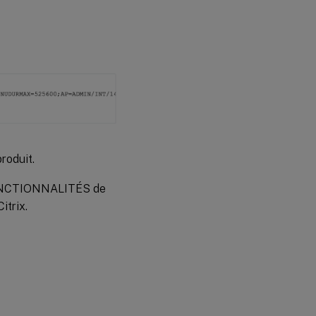
produit.
s FONCTIONNALITÉS de
trix.