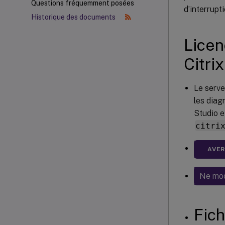
Questions fréquemment posées
d’interrupt
Historique des documents
Licen
Citrix
Le serve
les diag
Studio e
citri
AVE
Ne modi
Fich