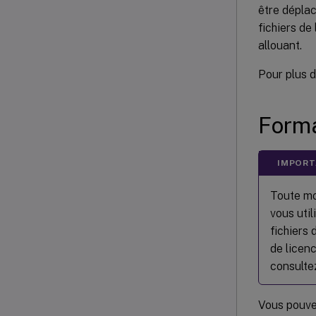
être dépla
fichiers de
allouant.
Pour plus d
Forma
IMPOR
Toute mod
vous util
fichiers 
de licenc
consult
Vous pouvez