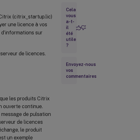
Citrix
Cela
Fichier
vous
rix (citrix_startup.lic)
de
a-t-
yer une licence à vos
licence
il
s d’informations sur
été
utile
Déplacer
?
des
 serveur de licences.
licences
vers un
autre
Envoyez-nous
vos
hôte
commentaires
Format
du
fichier
de
 que les produits Citrix
licence
n ouverte continue.
un message de pulsation
serveur de licences
échange, le produit
est un exemple