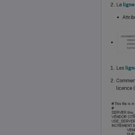
La
lign
Attri
Les
lig
Comment
licence