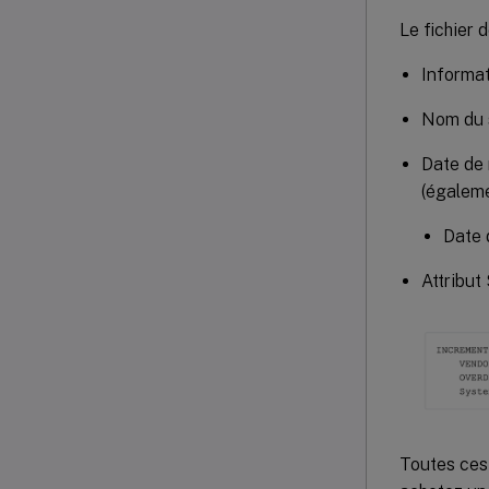
Le fichier 
Informat
Nom du s
Date de
(égaleme
Date 
Attribut
Toutes ces 