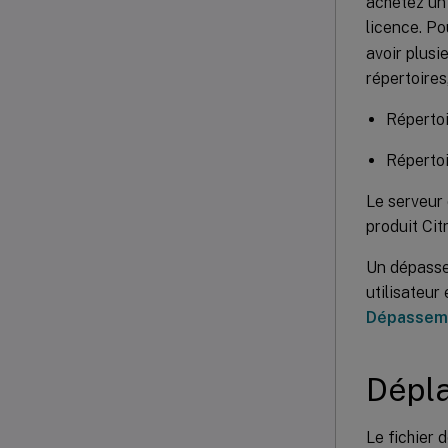
achetez un 
licence. Po
avoir plusi
répertoires
Répertoi
Répertoi
Le serveur 
produit Citr
Un dépassem
utilisateur
Dépasseme
Dépla
Le fichier 