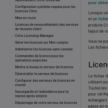
l'abonnement Citrix Universal
pour obten
Configuration système requise pour les
licences Citrix
Lorsque vou
Mise en route
et un
fichi
Licences de renouvellement des services
produits Ci
de réussite client
l’ajout de 
Citrix Licensing Manager
Vous ne pou
Gérer les licences sur Mon compte
Les fichier
Administrer les licences sans console
Commandes de licence pour les
opérations avancées
Licen
Mettre à niveau le serveur de licences
Désinstaller le serveur de licences
Le fichier 
Configurer des serveurs de licences en
utilisent p
cluster
Toutes les 
Sauvegarde et redondance pour la
pour vérifi
reprise après sinistre
échangent d
Dépannage de votre serveur de licences
passe en
m