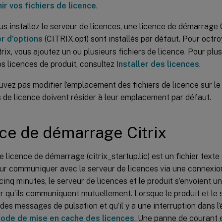
ir vos fichiers de licence
.
s installez le serveur de licences, une licence de démarrage Cit
er d’options
(CITRIX.opt) sont installés par défaut. Pour octro
trix, vous ajoutez un ou plusieurs fichiers de licence. Pour plu
vos licences de produit, consultez
Installer des licences
.
vez pas modifier l’emplacement des fichiers de licence sur le
s de licence doivent résider à leur emplacement par défaut.
ce de démarrage Citrix
de licence de démarrage (citrix_startup.lic) est un fichier texte
our communiquer avec le serveur de licences via une connexio
cinq minutes, le serveur de licences et le produit s’envoient 
er qu’ils communiquent mutuellement. Lorsque le produit et le 
es messages de pulsation et qu’il y a une interruption dans l’
ode de mise en cache des licences
. Une panne de courant 