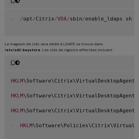
-
/
opt
/
Citrix
/
VDA
/
sbin
/
enable_ldaps
.
sh 
-
Le magasin de clés Java dédié à LDAPS se trouve dans
/etc/xdl/.keystore
. Les clés de registre affectées incluent :
HKLM
\Software\Citrix\VirtualDesktopAgent\
HKLM
\Software\Citrix\VirtualDesktopAgent\
HKLM
\Software\Citrix\VirtualDesktopAgent\U
-
HKLM
\Software\Policies\Citrix\VirtualD