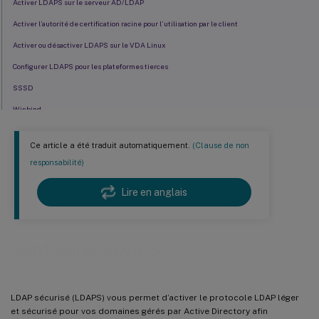
Activer LDAPS sur le serveur AD/LDAP
Activer l’autorité de certification racine pour l’utilisation par le client
Activer ou désactiver LDAPS sur le VDA Linux
Configurer LDAPS pour les plateformes tierces
SSSD
Winbind
Centrify
Ce article a été traduit automatiquement.
(Clause de non
Quest
responsabilité)
Dépannage
Lire en anglais
Configurer LDAPS
LDAP sécurisé (LDAPS) vous permet d’activer le protocole LDAP léger
et sécurisé pour vos domaines gérés par Active Directory afin