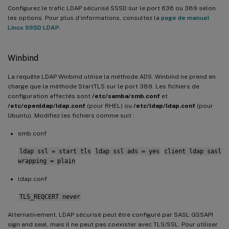
Configurez le trafic LDAP sécurisé SSSD sur le port 636 ou 389 selon
les options. Pour plus d’informations, consultez la
page de manuel
Linux SSSD LDAP
.
Winbind
La requête LDAP Winbind utilise la méthode ADS. Winbind ne prend en
charge que la méthode StartTLS sur le port 389. Les fichiers de
configuration affectés sont
/etc/samba/smb.conf
et
/etc/openldap/ldap.conf
(pour RHEL) ou
/etc/ldap/ldap.conf
(pour
Ubuntu). Modifiez les fichiers comme suit :
smb.conf
ldap ssl = start tls
ldap ssl ads = yes
client ldap sasl
wrapping = plain
ldap.conf
TLS_REQCERT never
Alternativement, LDAP sécurisé peut être configuré par SASL GSSAPI
sign and seal, mais il ne peut pas coexister avec TLS/SSL. Pour utiliser