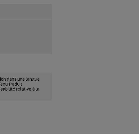
rsion dans une langue
tenu traduit
abilité relative à la