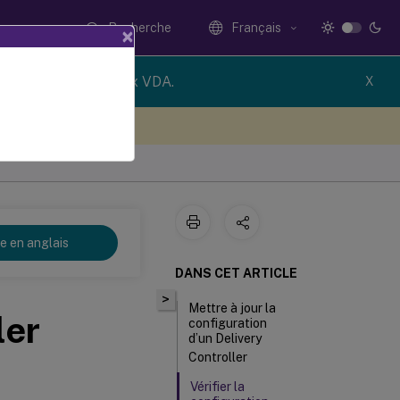
Recherche
Français
×
newer version of Linux VDA.
X
ez votre avis ici
re en anglais
DANS CET ARTICLE
>
Mettre à jour la
ler
configuration
d’un Delivery
Controller
Vérifier la