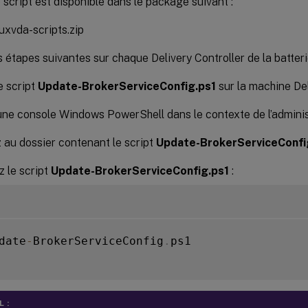
 script est disponible dans le package suivant :
nuxvda-scripts.zip
 étapes suivantes sur chaque Delivery Controller de la batteri
e script
Update-BrokerServiceConfig.ps1
sur la machine Del
ne console Windows PowerShell dans le contexte de l’administ
au dossier contenant le script
Update-BrokerServiceConfi
 le script
Update-BrokerServiceConfig.ps1
:
date
-
BrokerServiceConfig
.
ps1

 :