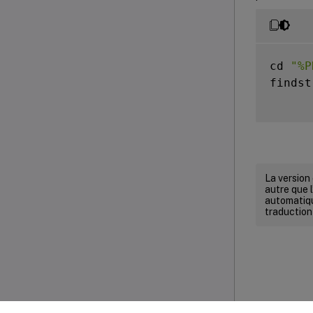
cd 
"%P
findst
La version
autre que l
automatiqu
traduction