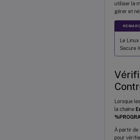
utiliser la
gérer et né
REMARQ
Le Linux
Secure I
Vérif
Contr
Lorsque les
la chaîne
E
%PROGRAMF
À partir de
pour vérifi