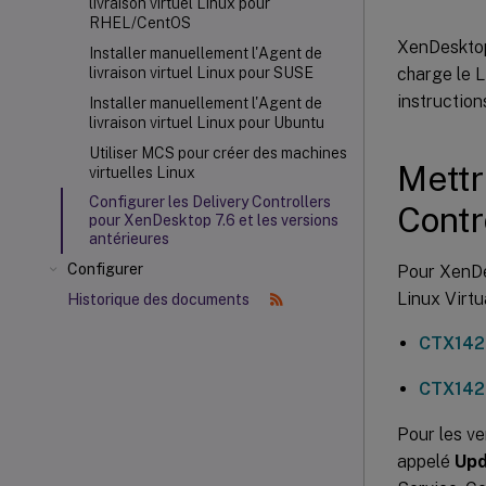
livraison virtuel Linux pour
RHEL/CentOS
XenDesktop 
Installer manuellement l'Agent de
charge le L
livraison virtuel Linux pour SUSE
instructions
Installer manuellement l'Agent de
livraison virtuel Linux pour Ubuntu
Utiliser MCS pour créer des machines
Mettr
virtuelles Linux
Configurer les Delivery Controllers
Contr
pour XenDesktop 7.6 et les versions
antérieures
Configurer
Pour XenDes
Linux Virtu
Historique des documents
CTX14
CTX14
Pour les ve
appelé
Upd