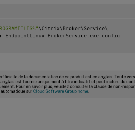
ROGRAMFILES%"
\Citrix\Broker\Service\

r EndpointLinux BrokerService
.
exe
.
config

 officielle de la documentation de ce produit est en anglais. Toute ve
’anglais est fournie uniquement à titre indicatif et peut inclure du con
ement. Pour en savoir plus, veuillez consulter la clause de non-respons
 automatique sur
Cloud Software Group home
.