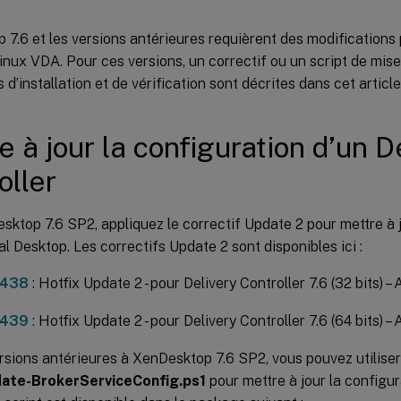
7.6 et les versions antérieures requièrent des modifications
inux VDA. Pour ces versions, un correctif ou un script de mise 
 d’installation et de vérification sont décrites dans cet article
e à jour la configuration d’un D
oller
ktop 7.6 SP2, appliquez le correctif Update 2 pour mettre à j
al Desktop. Les correctifs Update 2 sont disponibles ici :
2438
: Hotfix Update 2 - pour Delivery Controller 7.6 (32 bits) – 
2439
: Hotfix Update 2 - pour Delivery Controller 7.6 (64 bits) – 
rsions antérieures à XenDesktop 7.6 SP2, vous pouvez utiliser
ate-BrokerServiceConfig.ps1
pour mettre à jour la configu