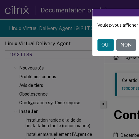
Documentation produit
Voulez-vous afficher 
Linux Virtual Delivery Agent 1912 LTSR reached end-of-li
Linux Virtual Delivery Agent
OUI
NON
Ce contenu a 
1912 LTSR
Agent d
Nouveautés
Problèmes connus
Ce artic
Avis de tiers
responsa
Obsolescence
Configuration système requise
<
Conf
Installer
Installation rapide à l'aide de
l'installation facile (recommandé)
Installer manuellement l'Agent de
December