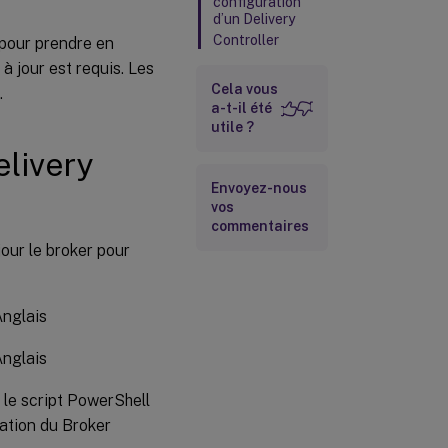
configuration
d’un Delivery
Controller
 pour prendre en
à jour est requis. Les
Cela vous
.
a-t-il été
utile ?
elivery
Envoyez-nous
vos
commentaires
our le broker pour
Anglais
Anglais
 le script PowerShell
ration du Broker