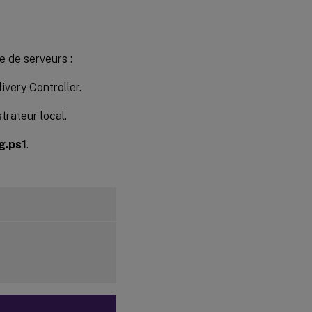
e de serveurs :
ivery Controller.
rateur local.
g.ps1
.