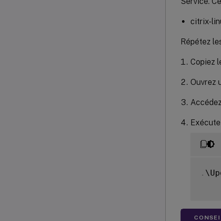
Service. Ce
citrix-li
Répétez les
Copiez l
Ouvrez u
Accédez 
Exécutez
.
\Up
CONSEIL