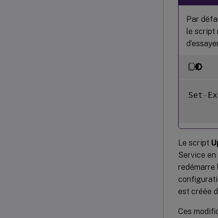
Par défa
le script
d’essaye
Set
-
Ex
Le script
U
Service en 
redémarre 
configurati
est créée 
Ces modifi