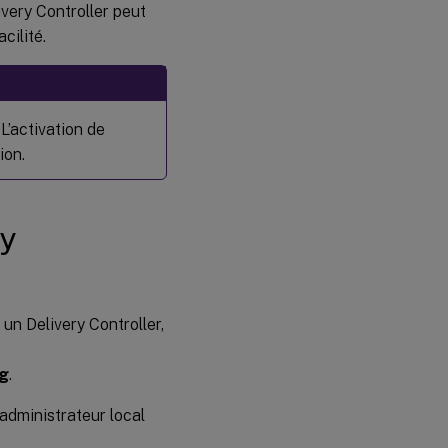
ivery Controller peut
cilité.
L’activation de
ion.
ry
un Delivery Controller,
ig
.
administrateur local