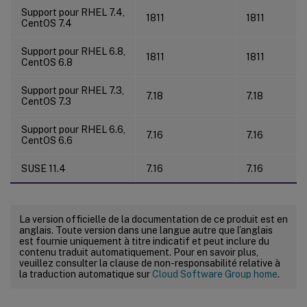
Support pour RHEL 7.4,
1811
1811
CentOS 7.4
Support pour RHEL 6.8,
1811
1811
CentOS 6.8
Support pour RHEL 7.3,
7.18
7.18
CentOS 7.3
Support pour RHEL 6.6,
7.16
7.16
CentOS 6.6
SUSE 11.4
7.16
7.16
La version officielle de la documentation de ce produit est en
anglais. Toute version dans une langue autre que l’anglais
est fournie uniquement à titre indicatif et peut inclure du
contenu traduit automatiquement. Pour en savoir plus,
veuillez consulter la clause de non-responsabilité relative à
la traduction automatique sur
Cloud Software Group home
.