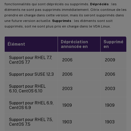
fonctionnalités qui sont dépréciés ou supprimés.
Dépréciés
: les
éléments ne sont pas supprimés immédiatement. Citrix continue de les
prendre en charge dans cette version, mais ils seront supprimés dans
une future version actuelle.
Supprimés
: les éléments sont soit
supprimés, soit ne sont plus pris en charge dans le VDA Linux.
Dépréciation
Supprimé
Élément
annoncée en
en
Support pour RHEL 7.7,
2006
2009
CentOS 7.7
Support pour SUSE 12.3
2006
2006
Support pour RHEL
2003
2003
6.10, CentOS 6.10
Support pour RHEL 6.9,
1909
1909
CentOS 6.9
Support pour RHEL 7.5,
1903
1903
CentOS 7.5