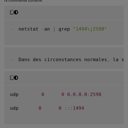
la commande suivante.
-
  netstat 
-
an 
|
 grep 
"1494\|2598"
-
  Dans des circonstances normales
,
 la so
udp        
0
0
0.0
.0
.0
:
2598
udp       
0
0
:
:
:
1494