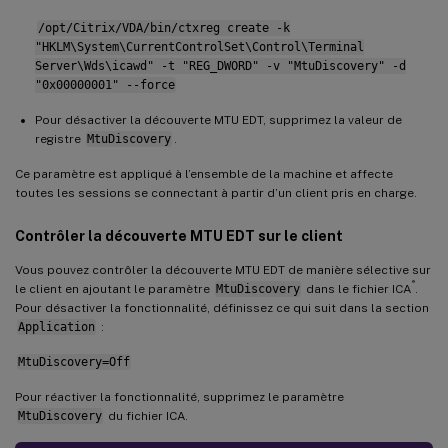
/opt/Citrix/VDA/bin/ctxreg create -k
"HKLM\System\CurrentControlSet\Control\Terminal
Server\Wds\icawd" -t "REG_DWORD" -v "MtuDiscovery" -d
"0x00000001" --force
Pour désactiver la découverte MTU EDT, supprimez la valeur de
registre
MtuDiscovery
.
Ce paramètre est appliqué à l’ensemble de la machine et affecte
toutes les sessions se connectant à partir d’un client pris en charge.
Contrôler la découverte MTU EDT sur le client
Vous pouvez contrôler la découverte MTU EDT de manière sélective sur
®
le client en ajoutant le paramètre
MtuDiscovery
dans le fichier ICA
.
Pour désactiver la fonctionnalité, définissez ce qui suit dans la section
Application
:
MtuDiscovery=Off
Pour réactiver la fonctionnalité, supprimez le paramètre
MtuDiscovery
du fichier ICA.