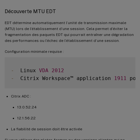
Découverte MTU EDT
EDT détermine automatiquement l’unité de transmission maximale
(MTU) lors de l’établissement d’une session. Cela permet d’éviter la
fragmentation des paquets EDT qui pourrait entraîner une dégradation
des performances ou l’échec de l’établissement d’une session.
Configuration minimale requise :
-
  Linux 
VDA
2012
-
  Citrix Workspace™ application 
1911
Citrix ADC :
13.0.52.24
12.1.56.22
La fiabilité de session doit être activée
Si vous utilisez des plates-formes ou des versions clientes qui ne