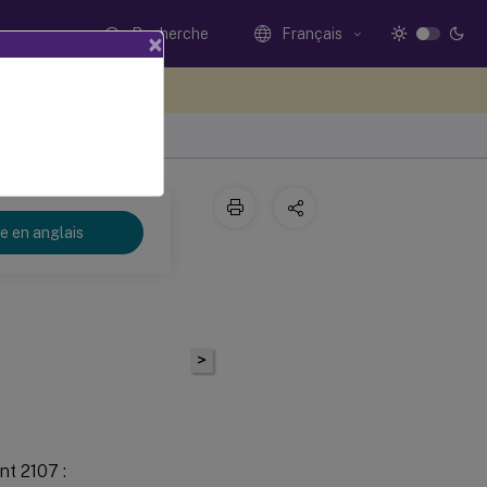
Recherche
Français
×
ez votre avis ici
re en anglais
>
nt 2107 :