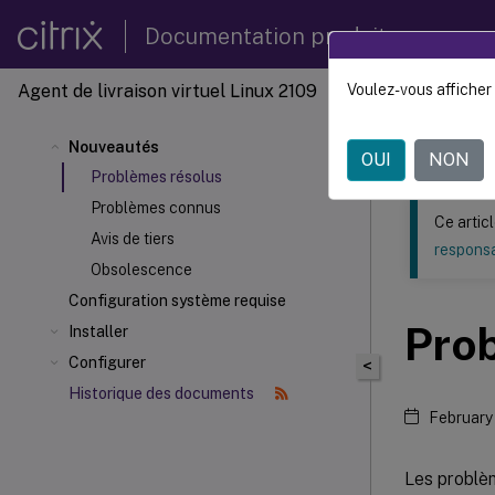
Documentation produit
Agent de livraison virtuel Linux 2109
Voulez-vous afficher 
Ce contenu a 
Agent d
Nouveautés
OUI
NON
Problèmes résolus
Problèmes connus
Ce artic
Avis de tiers
responsa
Obsolescence
Configuration système requise
Pro
Installer
Configurer
<
Historique des documents
February
Les problèm