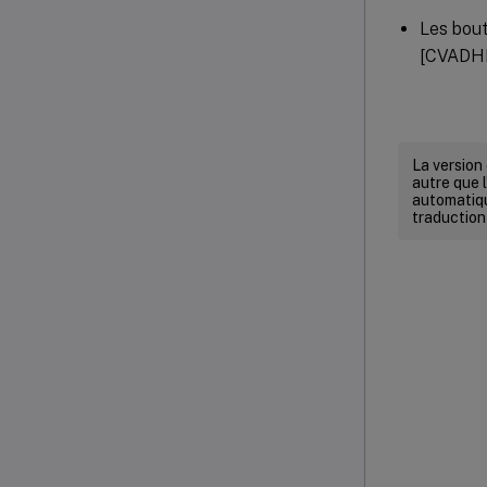
Les bout
[CVADH
La version
autre que l
automatiqu
traduction