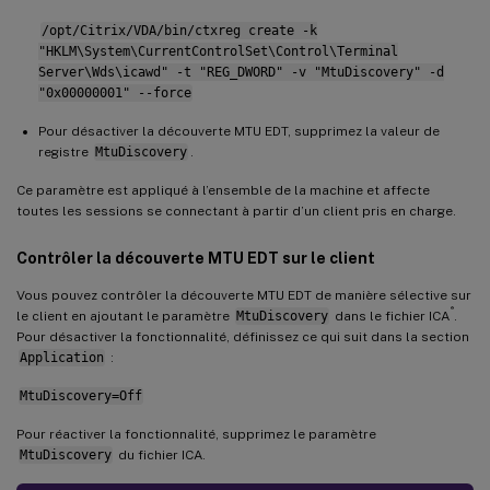
/opt/Citrix/VDA/bin/ctxreg create -k
"HKLM\System\CurrentControlSet\Control\Terminal
Server\Wds\icawd" -t "REG_DWORD" -v "MtuDiscovery" -d
"0x00000001" --force
Pour désactiver la découverte MTU EDT, supprimez la valeur de
registre
MtuDiscovery
.
Ce paramètre est appliqué à l’ensemble de la machine et affecte
toutes les sessions se connectant à partir d’un client pris en charge.
Contrôler la découverte MTU EDT sur le client
Vous pouvez contrôler la découverte MTU EDT de manière sélective sur
®
le client en ajoutant le paramètre
MtuDiscovery
dans le fichier ICA
.
Pour désactiver la fonctionnalité, définissez ce qui suit dans la section
Application
:
MtuDiscovery=Off
Pour réactiver la fonctionnalité, supprimez le paramètre
MtuDiscovery
du fichier ICA.