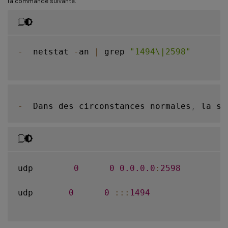
la commande suivante.
-
  netstat 
-
an 
|
 grep 
"1494\|2598"
-
  Dans des circonstances normales
,
 la so
udp        
0
0
0.0
.0
.0
:
2598
udp       
0
0
:
:
:
1494