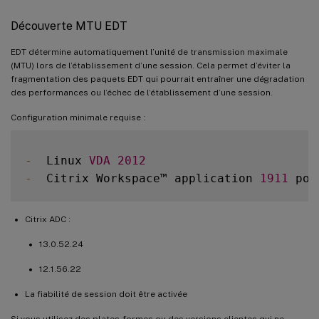
Découverte MTU EDT
EDT détermine automatiquement l’unité de transmission maximale
(MTU) lors de l’établissement d’une session. Cela permet d’éviter la
fragmentation des paquets EDT qui pourrait entraîner une dégradation
des performances ou l’échec de l’établissement d’une session.
Configuration minimale requise :
-
  Linux 
VDA
2012
-
  Citrix Workspace™ application 
1911
Citrix ADC :
13.0.52.24
12.1.56.22
La fiabilité de session doit être activée
Si vous utilisez des plates-formes ou des versions clientes qui ne