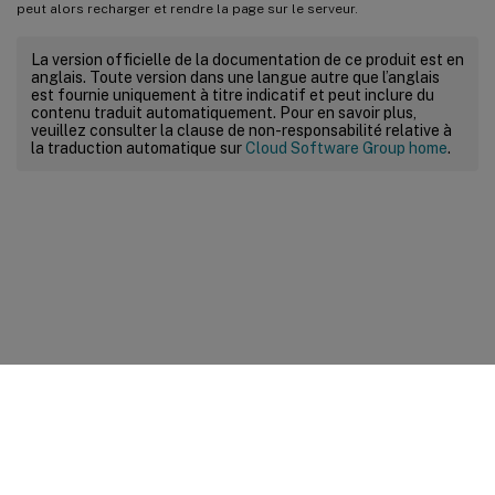
peut alors recharger et rendre la page sur le serveur.
La version officielle de la documentation de ce produit est en
anglais. Toute version dans une langue autre que l’anglais
est fournie uniquement à titre indicatif et peut inclure du
contenu traduit automatiquement. Pour en savoir plus,
veuillez consulter la clause de non-responsabilité relative à
la traduction automatique sur
Cloud Software Group home
.