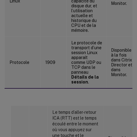
Linux
capacité du
Monitor.
disque dur, et
l’utilisation
actuelle et
historique du
CPU et de la
mémoire.
Le protocole de
transport d’une
Disponible
session Linux
à la fois
apparaît
dans Citrix
Protocole
1909
comme UDP ou
Director et
TCP dans le
dans
panneau
Monitor.
Détails de la
session
.
Le temps d’aller-retour
ICA (RTT) est le temps
écoulé entre le moment
où vous appuyez sur
une touche et le