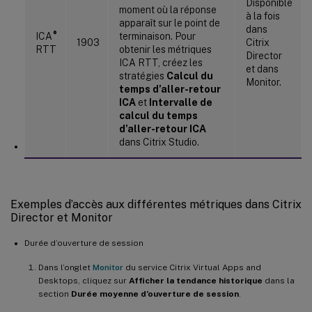
Disponible
moment où la réponse
à la fois
apparaît sur le point de
dans
®
ICA
terminaison. Pour
1903
Citrix
RTT
obtenir les métriques
Director
ICA RTT, créez les
et dans
stratégies
Calcul du
Monitor.
temps d’aller-retour
ICA
et
Intervalle de
calcul du temps
d’aller-retour ICA
dans Citrix Studio.
Exemples d’accès aux différentes métriques dans Citrix
Director et Monitor
Durée d’ouverture de session
Dans l’onglet
Monitor
du service Citrix Virtual Apps and
Desktops, cliquez sur
Afficher la tendance historique
dans la
section
Durée moyenne d’ouverture de session
.