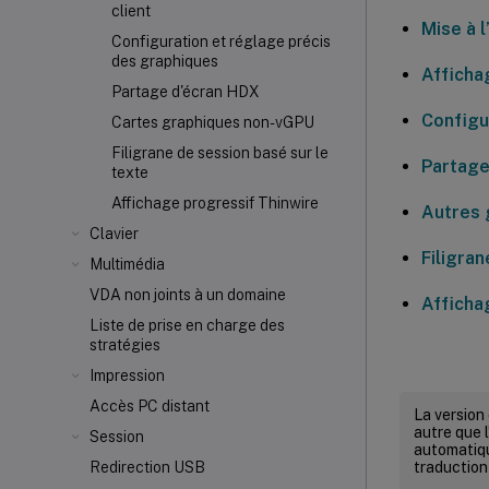
client
Mise à 
Configuration et réglage précis
des graphiques
Affichag
Partage d'écran HDX
Configu
Cartes graphiques non-vGPU
Filigrane de session basé sur le
Partage
texte
Affichage progressif Thinwire
Autres 
Clavier
Filigran
Multimédia
VDA non joints à un domaine
Afficha
Liste de prise en charge des
stratégies
Impression
Accès PC distant
La version
autre que l
Session
automatiqu
traduction
Redirection USB