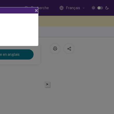
Recherche
Français
×
ez votre avis ici
re en anglais
>