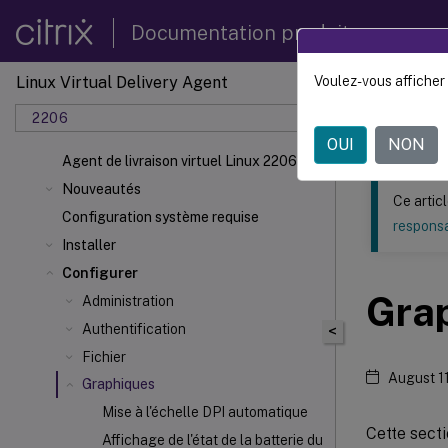
Documentation produit
Linux Virtual Delivery Agent
Voulez-vous afficher 
Ce contenu a 
2206
Agent d
OUI
NON
Agent de livraison virtuel Linux 2206
Nouveautés
Ce artic
Configuration système requise
responsa
Installer
Configurer
Gra
Administration
Authentification
<
Fichier
August 1
Graphiques
Mise à l'échelle DPI automatique
Cette secti
Affichage de l'état de la batterie du