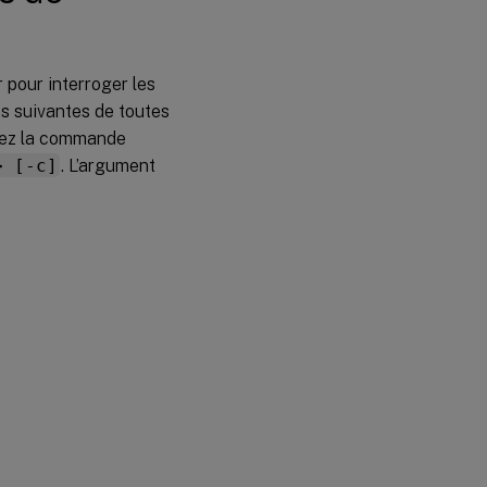
XDPing
r pour interroger les
s suivantes de toutes
utez la commande
> [-c]
. L’argument