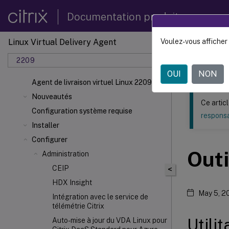
Documentation produit
Linux Virtual Delivery Agent
Voulez-vous afficher 
Ce contenu a 
2209
Agent d
OUI
NON
Agent de livraison virtuel Linux 2209
Nouveautés
Ce artic
Configuration système requise
responsa
Installer
Configurer
Outi
Administration
CEIP
<
HDX
Insight
May 5, 2
Intégration avec le service de
télémétrie Citrix
Utili
Auto-mise à jour du VDA Linux pour