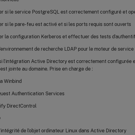
ier si le service PostgreSQL est correctement configuré et op
er si le pare-feu est activé et si les ports requis sont ouverts
ier la configuration Kerberos et effectuer des tests d’authenti
 l’environnement de recherche LDAP pour le moteur de service
 si l’intégration Active Directory est correctement configurée e
 est jointe au domaine. Prise en charge de :
a Winbind
Quest Authentication Services
ify DirectControl
D
l’intégrité de l’objet ordinateur Linux dans Active Directory