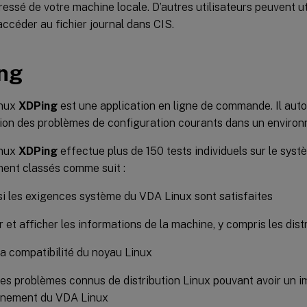
essé de votre machine locale. D’autres utilisateurs peuvent uti
accéder au fichier journal dans CIS.
ng
inux
XDPing
est une application en ligne de commande. Il aut
tion des problèmes de configuration courants dans un enviro
inux
XDPing
effectue plus de 150 tests individuels sur le syst
ent classés comme suit :
 si les exigences système du VDA Linux sont satisfaites
er et afficher les informations de la machine, y compris les dist
 la compatibilité du noyau Linux
 les problèmes connus de distribution Linux pouvant avoir un i
nnement du VDA Linux