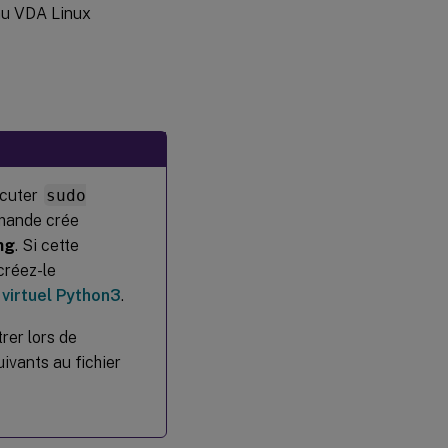
 au VDA Linux
écuter
sudo
mande crée
ng
. Si cette
créez-le
virtuel Python3
.
rer lors de
uivants au fichier