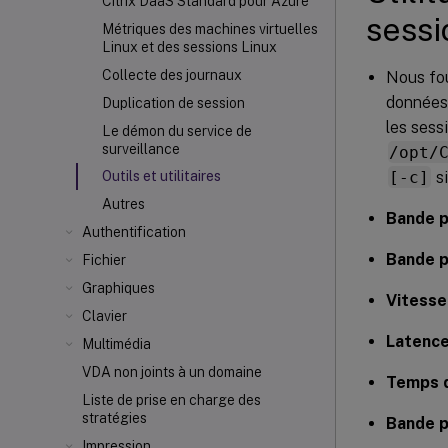
Citrix DaaS Standard pour Azure
sessi
Métriques des machines virtuelles
Linux et des sessions Linux
Collecte des journaux
Nous fou
données 
Duplication de session
les sess
Le démon du service de
surveillance
/opt/
[-c]
si
Outils et utilitaires
Autres
Bande p
Authentification
Bande p
Fichier
Graphiques
Vitesse
Clavier
Latence
Multimédia
VDA non joints à un domaine
Temps d
Liste de prise en charge des
stratégies
Bande p
Impression