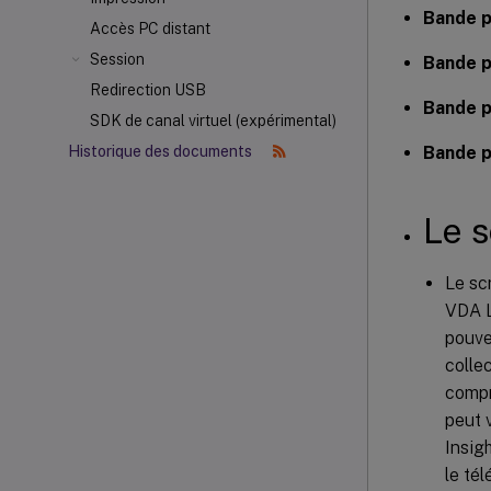
Bande p
Accès PC distant
Session
Bande p
Redirection USB
Bande p
SDK de canal virtuel (expérimental)
Bande p
Historique des documents
Le s
Le sc
VDA L
pouve
collec
compr
peut 
Insig
le té