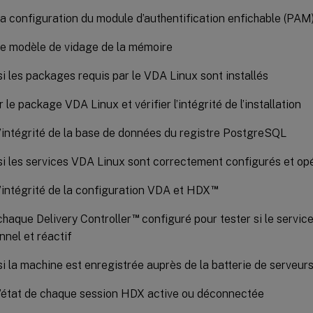
 la configuration du module d’authentification enfichable (PAM
 le modèle de vidage de la mémoire
 si les packages requis par le VDA Linux sont installés
r le package VDA Linux et vérifier l’intégrité de l’installation
 l’intégrité de la base de données du registre PostgreSQL
 si les services VDA Linux sont correctement configurés et op
™
 l’intégrité de la configuration VDA et HDX
™
haque Delivery Controller
configuré pour tester si le servic
nnel et réactif
 si la machine est enregistrée auprès de la batterie de serveurs
 l’état de chaque session HDX active ou déconnectée