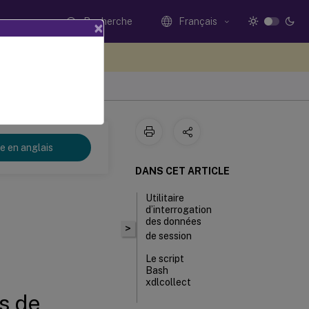
Recherche
Français
×
ez votre avis ici
re en anglais
DANS CET ARTICLE
Utilitaire
d’interrogation
des données
>
de session
Le script
Bash
xdlcollect
es de