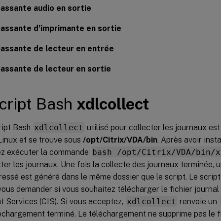
assante audio en sortie
assante d’imprimante en sortie
assante de lecteur en entrée
assante de lecteur en sortie
cript Bash
xdlcollect
ript Bash
xdlcollect
utilisé pour collecter les journaux est
inux et se trouve sous
/opt/Citrix/VDA/bin
. Après avoir inst
z exécuter la commande
bash /opt/Citrix/VDA/bin/x
ter les journaux. Une fois la collecte des journaux terminée, un
essé est généré dans le même dossier que le script. Le scrip
vous demander si vous souhaitez télécharger le fichier journal
ht Services (CIS). Si vous acceptez,
xdlcollect
renvoie un
léchargement terminé. Le téléchargement ne supprime pas le fi