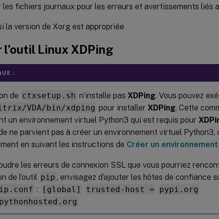
 les fichiers journaux pour les erreurs et avertissements liés
 si la version de Xorg est appropriée
r l’outil Linux
XDPing
UE :
ion de
ctxsetup.sh
n’installe pas
XDPing
. Vous pouvez ex
itrix/VDA/bin/xdping
pour installer
XDPing
. Cette com
t un environnement virtuel Python3 qui est requis pour
XDPi
 ne parvient pas à créer un environnement virtuel Python3, 
ment en suivant les instructions de
Créer un environnement 
oudre les erreurs de connexion SSL que vous pourriez rencont
ion de l’outil
pip
, envisagez d’ajouter les hôtes de confiance s
ip.conf
:
[global]
trusted-host =
pypi.org
pythonhosted.org