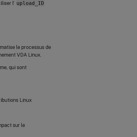
liser l’
upload_ID
omatise le processus de
nnement VDA Linux.
ème, qui sont
ributions Linux
mpact sur le