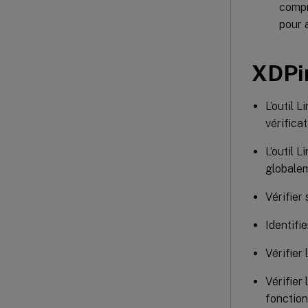
compr
pour 
XDPi
L’outil L
vérifica
L’outil L
globalem
Vérifier
Identifi
Vérifier
Vérifier
fonctio