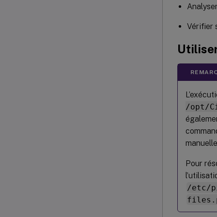
Analyser
Vérifier
Utilise
REMARQ
L’exécut
/opt/C
égalemen
commande
manuelle
Pour rés
l’utilisat
/etc/p
files.