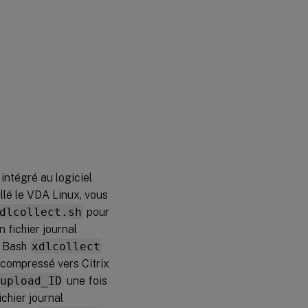
 intégré au logiciel
allé le VDA Linux, vous
dlcollect.sh
pour
 fichier journal
t Bash
xdlcollect
 compressé vers Citrix
upload_ID
une fois
chier journal