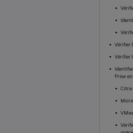
Vérif
Ident
Vérif
Vérifier
Vérifier
Identifi
Prise en
Citri
Micro
VMwa
Vérif
opéra